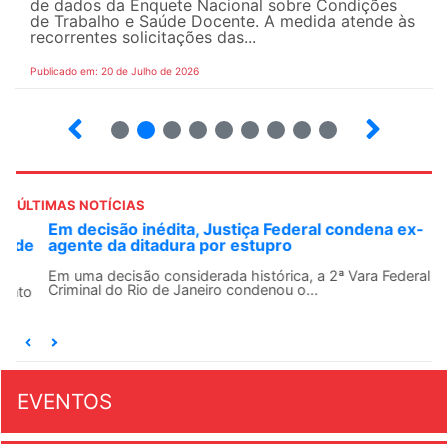
de dados da Enquete Nacional sobre Condições
de Trabalho e Saúde Docente. A medida atende às
recorrentes solicitações das...
Publicado em: 20 de Julho de 2026
2
3
4
5
6
7
8
9
ÚLTIMAS NOTÍCIAS
Em decisão inédita, Justiça Federal condena ex-
agente da ditadura por estupro
Em uma decisão considerada histórica, a 2ª Vara Federal
Criminal do Rio de Janeiro condenou o...
EVENTOS