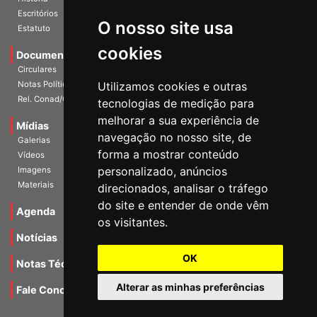
Escritórios
Estatuto
O nosso site usa
Documentos
cookies
Circulares
Notas Políticas
Utilizamos cookies e outras
Rel. Conad/Congresso
tecnologias de medição para
Mídias
melhorar a sua experiência de
Galerias
navegação no nosso site, de
Vídeos
forma a mostrar conteúdo
Imagens
personalizado, anúncios
Materiais
direcionados, analisar o tráfego
Agenda
do site e entender de onde vêm
os visitantes.
Notícias
Notas Técnicas
OK
Fale Conocsco
Alterar as minhas preferências
MANTIDO POR Camaleão Soft