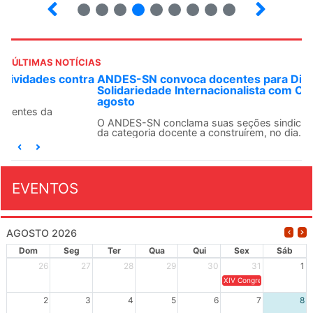
2
3
4
5
6
7
8
9
ÚLTIMAS NOTÍCIAS
ANDES-SN convoca docentes para Dia de
Solidariedade Internacionalista com Cuba em 13 de
agosto
O ANDES-SN conclama suas seções sindicais e o conjunto
da categoria docente a construírem, no dia...
EVENTOS
AGOSTO 2026
Dom
Seg
Ter
Qua
Qui
Sex
Sáb
26
27
28
29
30
31
1
XIV Congresso Brasileiro 
2
3
4
5
6
7
8