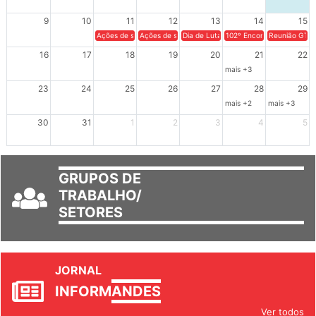
9
10
11
12
13
14
15
Ações de solidariedade a Cuba no Rio Grande do Sul - 100 anos 
Ações de solidariedade a Cuba no Rio Grande do Su
Dia de Luta em Defesa de Cuba e da S
102º Encontro da Regional
Reunião GTPE
16
17
18
19
20
21
22
mais +3
23
24
25
26
27
28
29
mais +2
mais +3
30
31
1
2
3
4
5
GRUPOS DE
TRABALHO/
SETORES
JORNAL
INFORM
ANDES