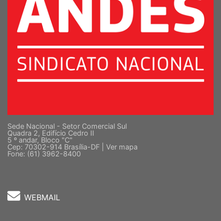
Sede Nacional - Setor Comercial Sul
Quadra 2, Edifício Cedro II
5 º andar, Bloco "C"
Cep: 70302-914 Brasília-DF |
Ver mapa
Fone: (61) 3962-8400
WEBMAIL