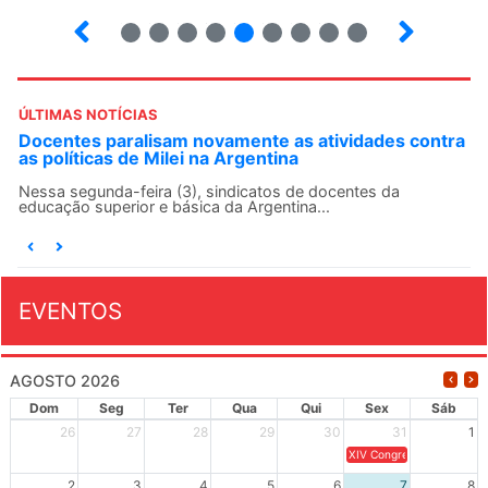
2
3
4
5
6
7
8
9
ÚLTIMAS NOTÍCIAS
Docentes paralisam novamente as atividades contra
as políticas de Milei na Argentina
Nessa segunda-feira (3), sindicatos de docentes da
educação superior e básica da Argentina...
EVENTOS
AGOSTO 2026
Dom
Seg
Ter
Qua
Qui
Sex
Sáb
26
27
28
29
30
31
1
XIV Congresso Brasileiro 
2
3
4
5
6
7
8