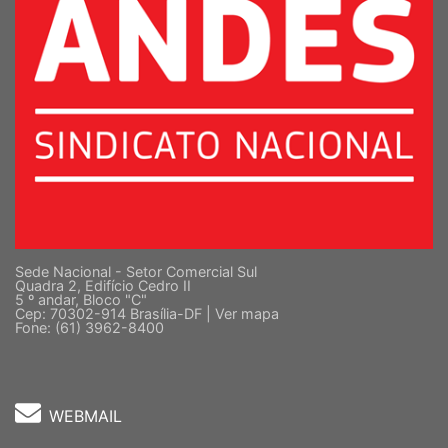
Sede Nacional - Setor Comercial Sul
Quadra 2, Edifício Cedro II
5 º andar, Bloco "C"
Cep: 70302-914 Brasília-DF |
Ver mapa
Fone: (61) 3962-8400
WEBMAIL