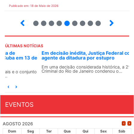
Publicado em: 18 de Maio de 2026
5
6
7
8
9
10
12
13
ÚLTIMAS NOTÍCIAS
Em decisão inédita, Justiça Federal condena ex-
agente da ditadura por estupro
Em uma decisão considerada histórica, a 2ª Vara Federal
Criminal do Rio de Janeiro condenou o...
EVENTOS
AGOSTO 2026
Dom
Seg
Ter
Qua
Qui
Sex
Sáb
26
27
28
29
30
31
1