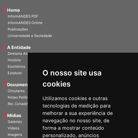
Home
InformANDES PDF
InformANDES Online
Publicações
Universidade e Sociedade
A Entidade
Diretoria Atual
História
O nosso site usa
Escritórios
Estatuto
cookies
Documentos
Circulares
Utilizamos cookies e outras
Notas Políticas
tecnologias de medição para
Rel. Conad/Congresso
melhorar a sua experiência de
navegação no nosso site, de
Mídias
Galerias
forma a mostrar conteúdo
Vídeos
personalizado, anúncios