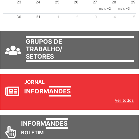
23
24
25
26
27
28
29
mais +2
mais +3
30
31
1
2
3
4
5
GRUPOS DE
TRABALHO/
SETORES
JORNAL
INFORM
ANDES
Ver todos
INFORM
ANDES
BOLETIM