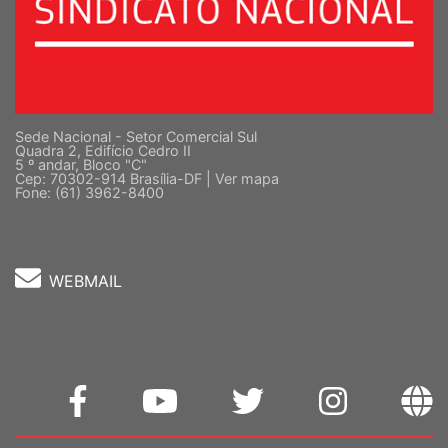
Sede Nacional - Setor Comercial Sul
Quadra 2, Edifício Cedro II
5 º andar, Bloco "C"
Cep: 70302-914 Brasília-DF |
Ver mapa
Fone: (61) 3962-8400
WEBMAIL