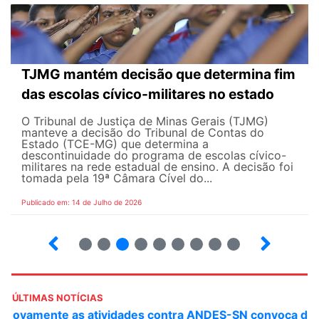
TJMG mantém decisão que determina fim
das escolas cívico-militares no estado
O Tribunal de Justiça de Minas Gerais (TJMG)
manteve a decisão do Tribunal de Contas do
Estado (TCE-MG) que determina a
descontinuidade do programa de escolas cívico-
militares na rede estadual de ensino. A decisão foi
tomada pela 19ª Câmara Cível do...
Publicado em: 14 de Julho de 2026
2
3
4
5
6
7
8
9
ÚLTIMAS NOTÍCIAS
ANDES-SN convoca docentes para Dia de