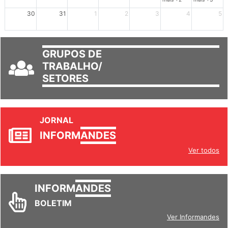
mais +2
mais +3
30
31
1
2
3
4
5
GRUPOS DE
TRABALHO/
SETORES
JORNAL
INFORM
ANDES
Ver todos
INFORM
ANDES
BOLETIM
Ver Informandes