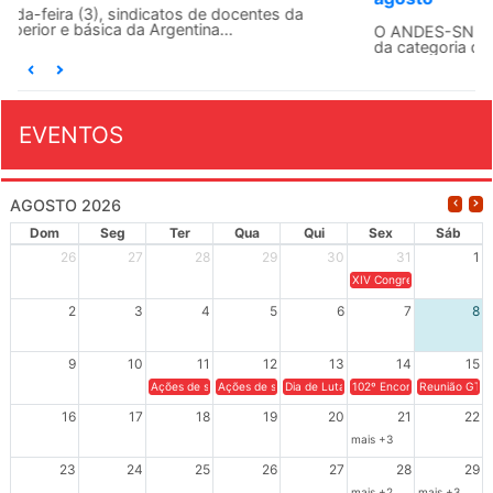
O ANDES-SN conclama suas seções sindicais e o conjunto
da categoria docente a construírem, no dia...
EVENTOS
AGOSTO 2026
Dom
Seg
Ter
Qua
Qui
Sex
Sáb
26
27
28
29
30
31
1
XIV Congresso Brasileiro 
2
3
4
5
6
7
8
9
10
11
12
13
14
15
Ações de solidariedade a Cuba no Rio Grande do Sul - 100 anos 
Ações de solidariedade a Cuba no Rio Grande do Su
Dia de Luta em Defesa de Cuba e da S
102º Encontro da Regional
Reunião GTPE
16
17
18
19
20
21
22
mais +3
23
24
25
26
27
28
29