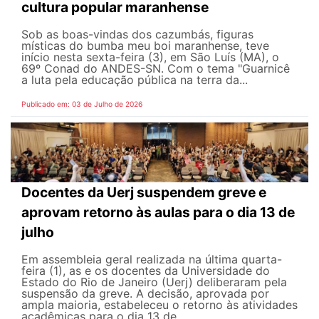
cultura popular maranhense
Sob as boas-vindas dos cazumbás, figuras
místicas do bumba meu boi maranhense, teve
início nesta sexta-feira (3), em São Luís (MA), o
69º Conad do ANDES-SN. Com o tema "Guarnicê
a luta pela educação pública na terra da...
Publicado em: 03 de Julho de 2026
Docentes da Uerj suspendem greve e
aprovam retorno às aulas para o dia 13 de
julho
Em assembleia geral realizada na última quarta-
feira (1), as e os docentes da Universidade do
Estado do Rio de Janeiro (Uerj) deliberaram pela
suspensão da greve. A decisão, aprovada por
ampla maioria, estabeleceu o retorno às atividades
acadêmicas para o dia 13 de...