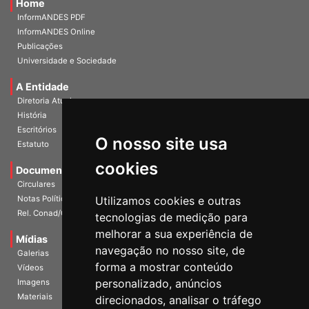
Home
InformANDES PDF
InformANDES Online
Publicações
Universidade e Sociedade
A Entidade
Diretoria Atual
História
O nosso site usa
Escritórios
Estatuto
cookies
Documentos
Circulares
Utilizamos cookies e outras
Notas Políticas
tecnologias de medição para
Rel. Conad/Congresso
melhorar a sua experiência de
navegação no nosso site, de
Mídias
Galerias
forma a mostrar conteúdo
Vídeos
personalizado, anúncios
Imagens
direcionados, analisar o tráfego
Materiais