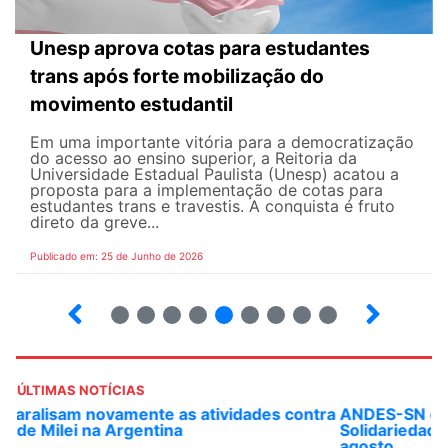
Unesp aprova cotas para estudantes
trans após forte mobilização do
movimento estudantil
Em uma importante vitória para a democratização
do acesso ao ensino superior, a Reitoria da
Universidade Estadual Paulista (Unesp) acatou a
proposta para a implementação de cotas para
estudantes trans e travestis. A conquista é fruto
direto da greve...
Publicado em: 25 de Junho de 2026
2
3
4
5
6
7
8
9
ÚLTIMAS NOTÍCIAS
ANDES-SN convoca docentes para Dia de
Solidariedade Internacionalista com Cuba em 13 de
agosto