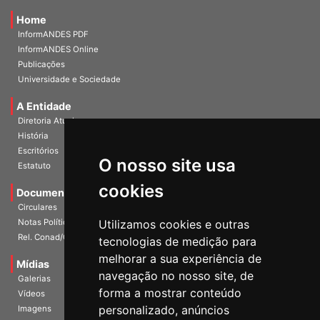
Home
InformANDES PDF
InformANDES Online
Publicações
Universidade e Sociedade
A Entidade
Diretoria Atual
História
O nosso site usa
Escritórios
Estatuto
cookies
Documentos
Circulares
Utilizamos cookies e outras
Notas Políticas
tecnologias de medição para
Rel. Conad/Congresso
melhorar a sua experiência de
navegação no nosso site, de
Mídias
Galerias
forma a mostrar conteúdo
Vídeos
personalizado, anúncios