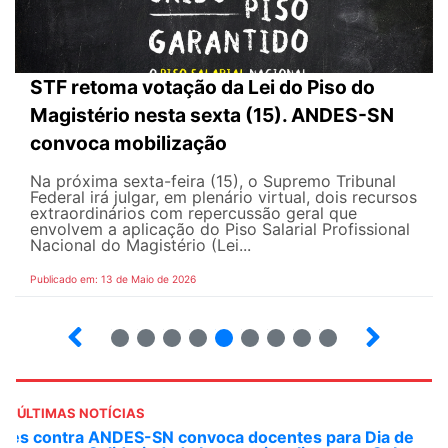
STF retoma votação da Lei do Piso do
Magistério nesta sexta (15). ANDES-SN
convoca mobilização
Na próxima sexta-feira (15), o Supremo Tribunal
Federal irá julgar, em plenário virtual, dois recursos
extraordinários com repercussão geral que
envolvem a aplicação do Piso Salarial Profissional
Nacional do Magistério (Lei...
Publicado em: 13 de Maio de 2026
6
7
8
9
10
12
13
14
ÚLTIMAS NOTÍCIAS
ANDES-SN convoca docentes para Dia de