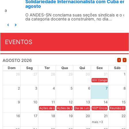
Solidariedade Internacionalista com Cuba em 13 de
agosto
O ANDES-SN conclama suas seções sindicais e o conjunto
da categoria docente a construírem, no dia...
EVENTOS
AGOSTO 2026
Dom
Seg
Ter
Qua
Qui
Sex
Sáb
26
27
28
29
30
31
1
XIV Congresso Brasileiro 
2
3
4
5
6
7
8
9
10
11
12
13
14
15
Ações de solidariedade a Cuba no Rio Grande do Sul - 100 anos 
Ações de solidariedade a Cuba no Rio Grande do Su
Dia de Luta em Defesa de Cuba e da S
102º Encontro da Regional
Reunião GTPE
16
17
18
19
20
21
22
mais +3