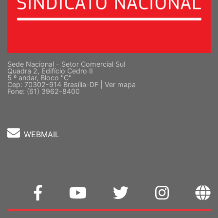
Sede Nacional - Setor Comercial Sul
Quadra 2, Edifício Cedro II
5 º andar, Bloco "C"
Cep: 70302-914 Brasília-DF |
Ver mapa
Fone: (61) 3962-8400
WEBMAIL