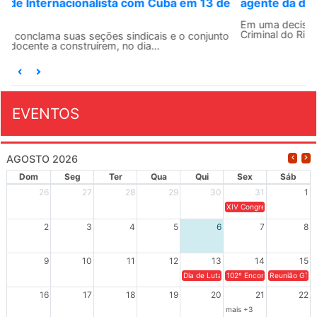
agente da ditadura por estupro
Em uma decisão considerada histórica, a 2ª Vara Federal
Criminal do Rio de Janeiro condenou o...
EVENTOS
AGOSTO 2026
Dom
Seg
Ter
Qua
Qui
Sex
Sáb
26
27
28
29
30
31
1
XIV Congresso Brasileiro 
2
3
4
5
6
7
8
9
10
11
12
13
14
15
Dia de Luta em Defesa de Cuba e da S
102º Encontro da Regional
Reunião GTPE
16
17
18
19
20
21
22
mais +3