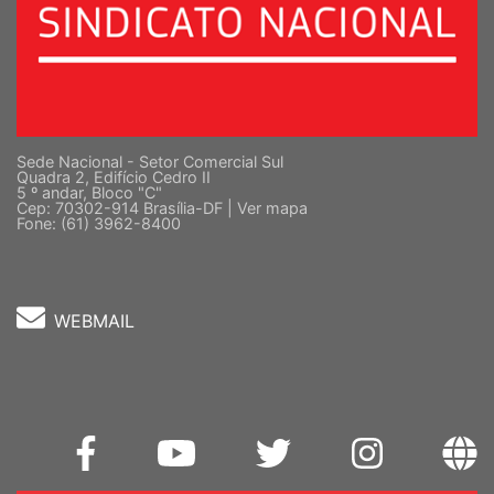
Sede Nacional - Setor Comercial Sul
Quadra 2, Edifício Cedro II
5 º andar, Bloco "C"
Cep: 70302-914 Brasília-DF |
Ver mapa
Fone: (61) 3962-8400
WEBMAIL