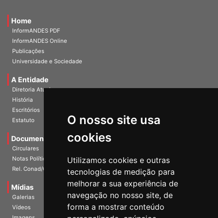
Home
InformANDES PDF
InformANDES Online
Publicações
Universidade e Sociedade
A Entidade
Diretoria Atual
História
Escritórios
Estatuto
O nosso site usa
Documentos
cookies
Circulares
Notas Políticas
Utilizamos cookies e outras
Rel. Conad/Congresso
tecnologias de medição para
Mídias
melhorar a sua experiência de
Galerias
navegação no nosso site, de
Vídeos
forma a mostrar conteúdo
Imagens