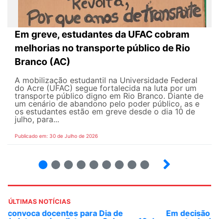
Em greve, estudantes da UFAC cobram
melhorias no transporte público de Rio
Branco (AC)
A mobilização estudantil na Universidade Federal
do Acre (UFAC) segue fortalecida na luta por um
transporte público digno em Rio Branco. Diante de
um cenário de abandono pelo poder público, as e
os estudantes estão em greve desde o dia 10 de
julho, para...
Publicado em: 30 de Julho de 2026
2
3
4
5
6
7
8
9
ÚLTIMAS NOTÍCIAS
Em decisão inédita, Justiça Federal condena ex-