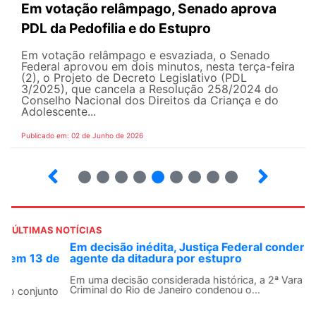
Em votação relâmpago, Senado aprova
PDL da Pedofilia e do Estupro
Em votação relâmpago e esvaziada, o Senado
Federal aprovou em dois minutos, nesta terça-feira
(2), o Projeto de Decreto Legislativo (PDL
3/2025), que cancela a Resolução 258/2024 do
Conselho Nacional dos Direitos da Criança e do
Adolescente...
Publicado em: 02 de Junho de 2026
3
4
5
6
7
8
9
10
ÚLTIMAS NOTÍCIAS
Em decisão inédita, Justiça Federal condena ex-
agente da ditadura por estupro
Em uma decisão considerada histórica, a 2ª Vara Federal
Criminal do Rio de Janeiro condenou o...