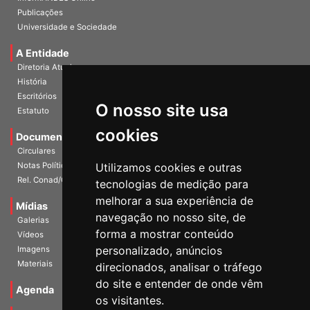
Publicações
Universidade e Sociedade
A Entidade
Diretoria Atual
História
Escritórios
Estatuto
O nosso site usa
Documentos
cookies
Circulares
Notas Políticas
Utilizamos cookies e outras
Rel. Conad/Congresso
tecnologias de medição para
Mídias
melhorar a sua experiência de
Galerias
navegação no nosso site, de
Vídeos
forma a mostrar conteúdo
Imagens
personalizado, anúncios
Materiais
direcionados, analisar o tráfego
Agenda
do site e entender de onde vêm
os visitantes.
Notícias