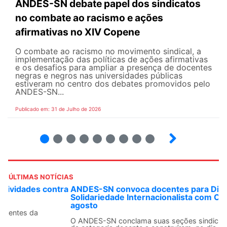
ANDES-SN debate papel dos sindicatos
no combate ao racismo e ações
afirmativas no XIV Copene
O combate ao racismo no movimento sindical, a
implementação das políticas de ações afirmativas
e os desafios para ampliar a presença de docentes
negras e negros nas universidades públicas
estiveram no centro dos debates promovidos pelo
ANDES-SN...
Publicado em: 31 de Julho de 2026
2
3
4
5
6
7
8
9
ÚLTIMAS NOTÍCIAS
ANDES-SN convoca docentes para Dia de
Solidariedade Internacionalista com Cuba em 13 de
agosto
O ANDES-SN conclama suas seções sindicais e o conjunto