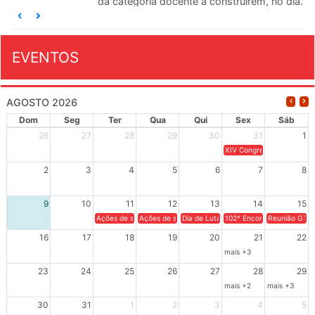
da categoria docente a construírem, no dia...
EVENTOS
AGOSTO 2026
Dom
Seg
Ter
Qua
Qui
Sex
Sáb
26
27
28
29
30
31
1
XIV Congresso Brasileiro 
2
3
4
5
6
7
8
9
10
11
12
13
14
15
Ações de solidariedade a Cuba no Rio Grande do Sul - 100 anos 
Ações de solidariedade a Cuba no Rio Grande do Su
Dia de Luta em Defesa de Cuba e da S
102º Encontro da Regional
Reunião GTPE
16
17
18
19
20
21
22
mais +3
23
24
25
26
27
28
29
mais +2
mais +3