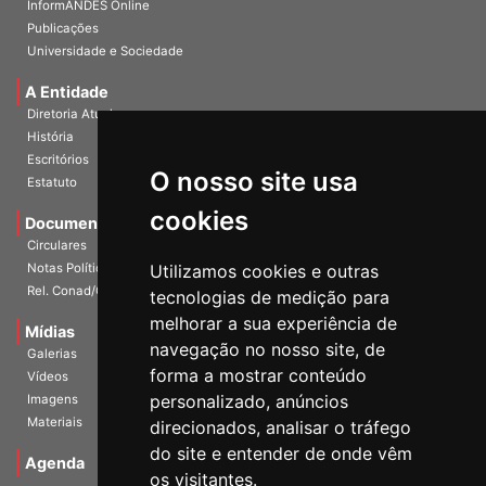
InformANDES Online
Publicações
Universidade e Sociedade
A Entidade
Diretoria Atual
História
O nosso site usa
Escritórios
Estatuto
cookies
Documentos
Circulares
Utilizamos cookies e outras
Notas Políticas
tecnologias de medição para
Rel. Conad/Congresso
melhorar a sua experiência de
navegação no nosso site, de
Mídias
Galerias
forma a mostrar conteúdo
Vídeos
personalizado, anúncios
Imagens
direcionados, analisar o tráfego
Materiais
do site e entender de onde vêm
os visitantes.
Agenda