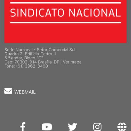
Sede Nacional - Setor Comercial Sul
Quadra 2, Edifício Cedro II
5 º andar, Bloco "C"
Cep: 70302-914 Brasília-DF |
Ver mapa
Fone: (61) 3962-8400
WEBMAIL