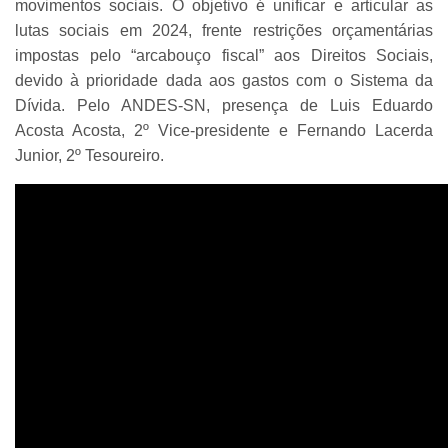
movimentos sociais. O objetivo é unificar e articular as
lutas sociais em 2024, frente restrições orçamentárias
impostas pelo “arcabouço fiscal” aos Direitos Sociais,
devido à prioridade dada aos gastos com o Sistema da
Dívida. Pelo ANDES-SN, presença de
Luis Eduardo
Acosta Acosta, 2º Vice-presidente e Fernando Lacerda
Junior, 2º Tesoureiro.