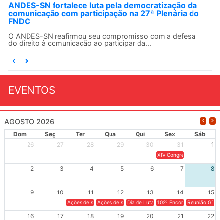
Fonasefe denuncia desigualdade de até 182% em
auxílios pagos a servidores do Executivo
Seguir o princípio constitucional da isonomia no contexto
dos direitos do funcionalismo federal é...
EVENTOS
AGOSTO 2026
Dom
Seg
Ter
Qua
Qui
Sex
Sáb
26
27
28
29
30
31
1
XIV Congresso Brasileiro 
2
3
4
5
6
7
8
9
10
11
12
13
14
15
Ações de solidariedade a Cuba no Rio Grande do Sul - 100 anos 
Ações de solidariedade a Cuba no Rio Grande do Su
Dia de Luta em Defesa de Cuba e da S
102º Encontro da Regional
Reunião GTPE
16
17
18
19
20
21
22