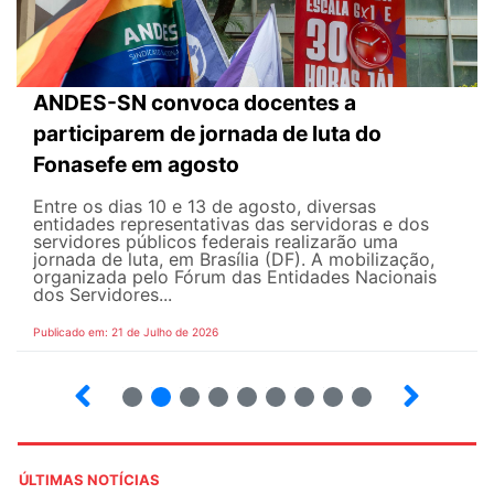
ANDES-SN convoca docentes a
participarem de jornada de luta do
Fonasefe em agosto
Entre os dias 10 e 13 de agosto, diversas
entidades representativas das servidoras e dos
servidores públicos federais realizarão uma
jornada de luta, em Brasília (DF). A mobilização,
organizada pelo Fórum das Entidades Nacionais
dos Servidores...
Publicado em: 21 de Julho de 2026
2
3
4
5
6
7
8
9
ÚLTIMAS NOTÍCIAS