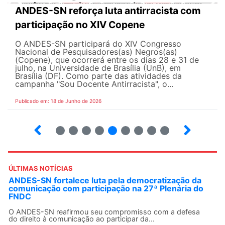
ANDES-SN reforça luta antirracista com
participação no XIV Copene
O ANDES-SN participará do XIV Congresso
Nacional de Pesquisadores(as) Negros(as)
(Copene), que ocorrerá entre os dias 28 e 31 de
julho, na Universidade de Brasília (UnB), em
Brasília (DF). Como parte das atividades da
campanha "Sou Docente Antirracista", o...
Publicado em: 18 de Junho de 2026
2
3
4
5
6
7
8
9
10
ÚLTIMAS NOTÍCIAS
Fonasefe denuncia desigualdade de até 182% em
auxílios pagos a servidores do Executivo
Seguir o princípio constitucional da isonomia no contexto
dos direitos do funcionalismo federal é...