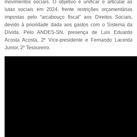
movimentos sociais. O objetivo é unificar e articular as
lutas sociais em 2024, frente restrições orçamentárias
impostas pelo “arcabouço fiscal” aos Direitos Sociais,
devido à prioridade dada aos gastos com o Sistema da
Dívida. Pelo ANDES-SN, presença de
Luis Eduardo
Acosta Acosta, 2º Vice-presidente e Fernando Lacerda
Junior, 2º Tesoureiro.