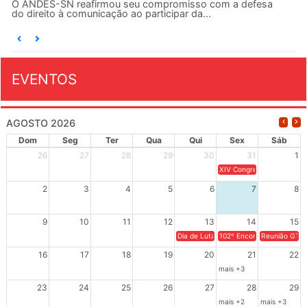
dos direitos do funcionalismo federal é...
EVENTOS
AGOSTO 2026
Dom
Seg
Ter
Qua
Qui
Sex
Sáb
26
27
28
29
30
31
1
XIV Congresso Brasileiro 
2
3
4
5
6
7
8
9
10
11
12
13
14
15
Dia de Luta em Defesa de Cuba e da S
102º Encontro da Regional
Reunião GTPE
16
17
18
19
20
21
22
mais +3
23
24
25
26
27
28
29
mais +2
mais +3