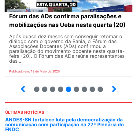
Fórum das ADs confirma paralisações e
mobilizações nas Ueba nesta quarta (20)
Após quase dez meses sem conseguir retomar o
diálogo com o governo da Bahia, o Fórum das
Associações Docentes (ADs) confirmou a
paralisação do movimento docente nesta quarta-
feira (20). O Fórum das ADs reúne representantes
das...
Publicado em: 19 de Maio de 2026
5
6
7
8
9
10
12
13
ÚLTIMAS NOTÍCIAS
Fonasefe denuncia desigualdade de até 182% em
auxílios pagos a servidores do Executivo
Seguir o princípio constitucional da isonomia no contexto