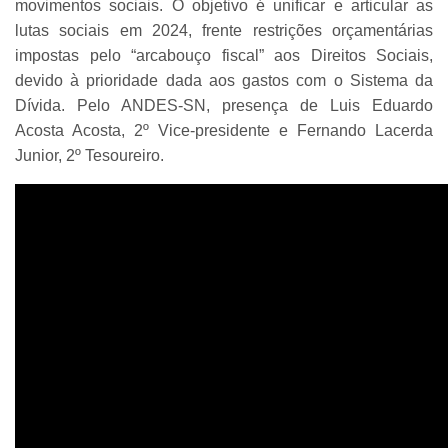
movimentos sociais. O objetivo é unificar e articular as
lutas sociais em 2024, frente restrições orçamentárias
impostas pelo “arcabouço fiscal” aos Direitos Sociais,
devido à prioridade dada aos gastos com o Sistema da
Dívida. Pelo ANDES-SN, presença de
Luis Eduardo
Acosta Acosta, 2º Vice-presidente e Fernando Lacerda
Junior, 2º Tesoureiro.