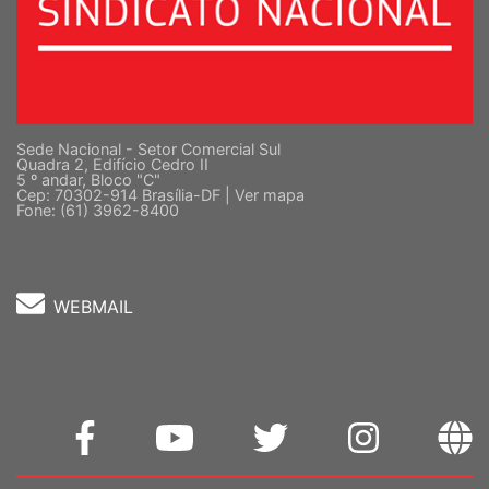
Sede Nacional - Setor Comercial Sul
Quadra 2, Edifício Cedro II
5 º andar, Bloco "C"
Cep: 70302-914 Brasília-DF |
Ver mapa
Fone: (61) 3962-8400
WEBMAIL