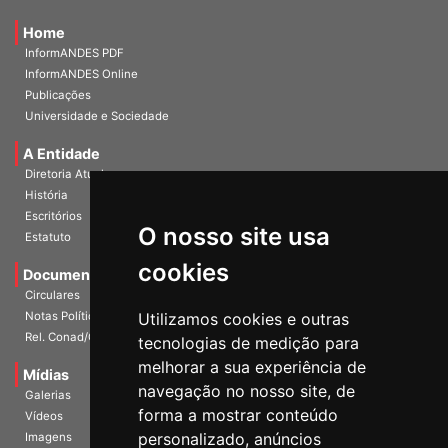
Home
InformANDES PDF
InformANDES Online
Publicações
Universidade e Sociedade
A Entidade
Diretoria Atual
História
O nosso site usa
Escritórios
Estatuto
cookies
Documentos
Circulares
Utilizamos cookies e outras
Notas Políticas
tecnologias de medição para
Rel. Conad/Congresso
melhorar a sua experiência de
navegação no nosso site, de
Mídias
Galerias
forma a mostrar conteúdo
Vídeos
personalizado, anúncios