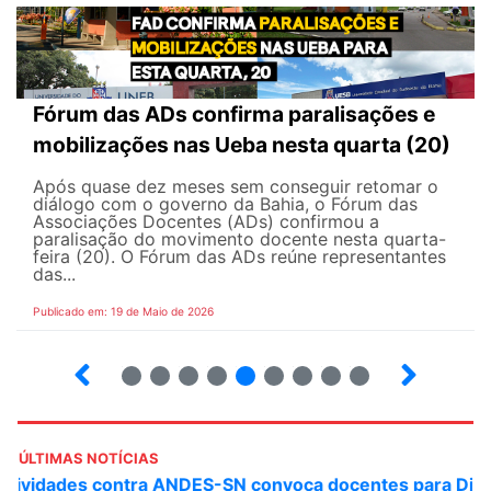
Fórum das ADs confirma paralisações e
mobilizações nas Ueba nesta quarta (20)
Após quase dez meses sem conseguir retomar o
diálogo com o governo da Bahia, o Fórum das
Associações Docentes (ADs) confirmou a
paralisação do movimento docente nesta quarta-
feira (20). O Fórum das ADs reúne representantes
das...
Publicado em: 19 de Maio de 2026
5
6
7
8
9
10
12
13
ÚLTIMAS NOTÍCIAS
ANDES-SN convoca docentes para Dia de