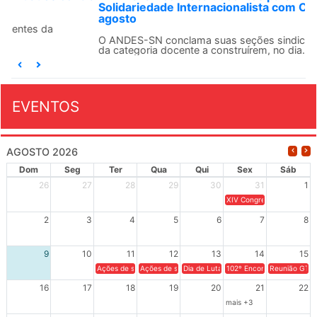
Solidariedade Internacionalista com Cuba em 13 de
agosto
O ANDES-SN conclama suas seções sindicais e o conjunto
da categoria docente a construírem, no dia...
EVENTOS
AGOSTO 2026
Dom
Seg
Ter
Qua
Qui
Sex
Sáb
26
27
28
29
30
31
1
XIV Congresso Brasileiro 
2
3
4
5
6
7
8
9
10
11
12
13
14
15
Ações de solidariedade a Cuba no Rio Grande do Sul - 100 anos 
Ações de solidariedade a Cuba no Rio Grande do Su
Dia de Luta em Defesa de Cuba e da S
102º Encontro da Regional
Reunião GTPE
16
17
18
19
20
21
22
mais +3