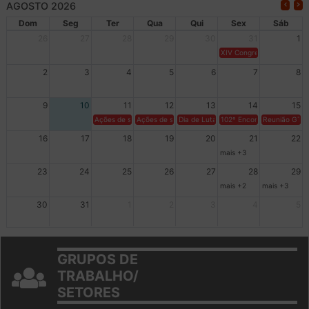
AGOSTO 2026
Dom
Seg
Ter
Qua
Qui
Sex
Sáb
26
27
28
29
30
31
1
XIV Congresso Brasileiro 
2
3
4
5
6
7
8
9
10
11
12
13
14
15
Ações de solidariedade a Cuba no Rio Grande do Sul - 100 anos 
Ações de solidariedade a Cuba no Rio Grande do Su
Dia de Luta em Defesa de Cuba e da S
102º Encontro da Regional
Reunião GTPE
16
17
18
19
20
21
22
mais +3
23
24
25
26
27
28
29
mais +2
mais +3
30
31
1
2
3
4
5
GRUPOS DE
TRABALHO/
SETORES