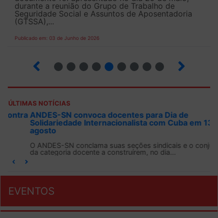
durante a reunião do Grupo de Trabalho de
Seguridade Social e Assuntos de Aposentadoria
(GTSSA),...
Publicado em: 03 de Junho de 2026
3
4
5
6
7
8
9
10
ÚLTIMAS NOTÍCIAS
ANDES-SN convoca docentes para Dia de
Solidariedade Internacionalista com Cuba em 13 de
agosto
O ANDES-SN conclama suas seções sindicais e o conjunto
da categoria docente a construírem, no dia...
EVENTOS