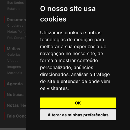
História
O nosso site usa
Escritórios
Estatuto
cookies
Documentos
Circulares
Utilizamos cookies e outras
Notas Políticas
tecnologias de medição para
Rel. Conad/Congresso
melhorar a sua experiência de
navegação no nosso site, de
Mídias
Galerias
forma a mostrar conteúdo
Vídeos
personalizado, anúncios
Imagens
direcionados, analisar o tráfego
Materiais
do site e entender de onde vêm
os visitantes.
Agenda
Notícias
OK
Notas Técnicas
Alterar as minhas preferências
Fale Conocsco