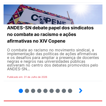
ANDES-SN debate papel dos sindicatos
no combate ao racismo e ações
afirmativas no XIV Copene
O combate ao racismo no movimento sindical, a
implementação das políticas de ações afirmativas
e os desafios para ampliar a presença de docentes
negras e negros nas universidades públicas
estiveram no centro dos debates promovidos pelo
ANDES-SN...
Publicado em: 31 de Julho de 2026
2
3
4
5
6
7
8
9