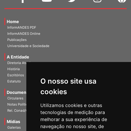
Home
InformANDES PDF
InformANDES Online
Publicações
Universidade e Sociedade
A Entidade
Diretoria Atual
História
Escritórios
O nosso site usa
Estatuto
cookies
Documentos
Circulares
Notas Políticas
Utilizamos cookies e outras
Rel. Conad/Congresso
tecnologias de medição para
melhorar a sua experiência de
Mídias
navegação no nosso site, de
Galerias