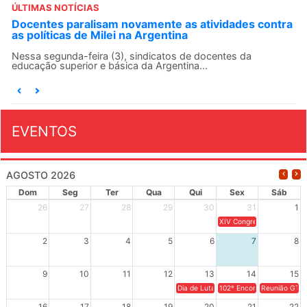
ÚLTIMAS NOTÍCIAS
ontra
ANDES-SN convoca docentes para Dia de
Solidariedade Internacionalista com Cuba em 13 de
agosto
O ANDES-SN conclama suas seções sindicais e o conjunto
da categoria docente a construírem, no dia...
EVENTOS
AGOSTO 2026
Dom
Seg
Ter
Qua
Qui
Sex
Sáb
26
27
28
29
30
31
1
XIV Congresso Brasileiro 
2
3
4
5
6
7
8
9
10
11
12
13
14
15
Dia de Luta em Defesa de Cuba e da S
102º Encontro da Regional
Reunião GTPE
16
17
18
19
20
21
22