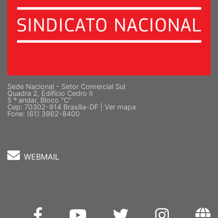
Sede Nacional - Setor Comercial Sul
Quadra 2, Edifício Cedro II
5 º andar, Bloco "C"
Cep: 70302-914 Brasília-DF |
Ver mapa
Fone: (61) 3962-8400
WEBMAIL