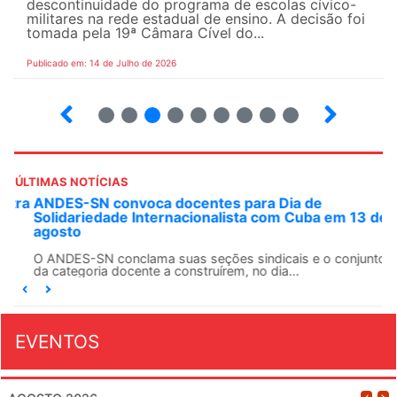
descontinuidade do programa de escolas cívico-
militares na rede estadual de ensino. A decisão foi
tomada pela 19ª Câmara Cível do...
Publicado em: 14 de Julho de 2026
2
3
4
5
6
7
8
9
ÚLTIMAS NOTÍCIAS
ANDES-SN convoca docentes para Dia de
Solidariedade Internacionalista com Cuba em 13 de
agosto
O ANDES-SN conclama suas seções sindicais e o conjunto
da categoria docente a construírem, no dia...
EVENTOS