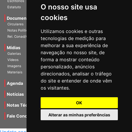
O nosso site usa
Escritórios
Estatuto
cookies
Documentos
Circulares
Utilizamos cookies e outras
Notas Políticas
tecnologias de medição para
Rel. Conad/Congresso
melhorar a sua experiência de
navegação no nosso site, de
Mídias
Galerias
forma a mostrar conteúdo
Vídeos
personalizado, anúncios
Imagens
direcionados, analisar o tráfego
Materiais
do site e entender de onde vêm
os visitantes.
Agenda
Notícias
OK
Notas Técnicas
Alterar as minhas preferências
Fale Conocsco
MANTIDO POR Camaleão Soft