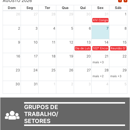
AGOSTO 2026
Dom
Seg
Ter
Qua
Qui
Sex
Sáb
26
27
28
29
30
31
1
XIV Congresso Brasileiro 
2
3
4
5
6
7
8
9
10
11
12
13
14
15
Dia de Luta em Defesa de Cuba e da S
102º Encontro da Regional
Reunião GTPE
16
17
18
19
20
21
22
mais +3
23
24
25
26
27
28
29
mais +2
mais +3
30
31
1
2
3
4
5
GRUPOS DE
TRABALHO/
SETORES