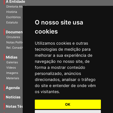
A Entidade
Diretoria Atual
História
O nosso site usa
Escritórios
Estatuto
cookies
Documentos
Circulares
Utilizamos cookies e outras
Notas Políticas
tecnologias de medição para
Rel. Conad/Congresso
melhorar a sua experiência de
navegação no nosso site, de
Mídias
Galerias
forma a mostrar conteúdo
Vídeos
personalizado, anúncios
Imagens
direcionados, analisar o tráfego
Materiais
do site e entender de onde vêm
os visitantes.
Agenda
Notícias
OK
Notas Técnicas