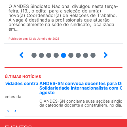
O ANDES Sindicato Nacional divulgou nesta terça-
feira, (13), o edital para a seleção de um(a)
novo(a) Coordenador(a) de Relações de Trabalho.
A vaga é destinada a profissionais que atuarão
presencialmente na sede do sindicato, localizada
em...
Publicado em: 13 de Janeiro de 2026
21
22
23
24
25
26
27
28
29
ÚLTIMAS NOTÍCIAS
ANDES-SN convoca docentes para Dia de
Solidariedade Internacionalista com Cuba em 13 de
agosto
O ANDES-SN conclama suas seções sindicais e o conjunto
da categoria docente a construírem, no dia...