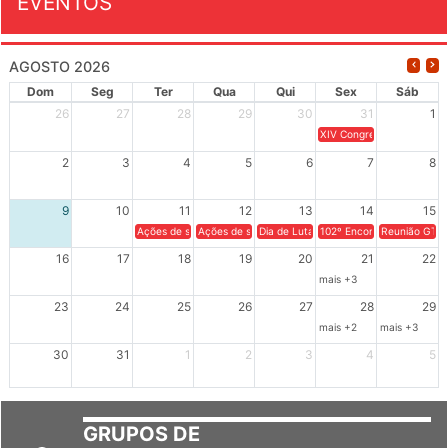
EVENTOS
AGOSTO 2026
Dom
Seg
Ter
Qua
Qui
Sex
Sáb
26
27
28
29
30
31
1
XIV Congresso Brasileiro 
2
3
4
5
6
7
8
9
10
11
12
13
14
15
Ações de solidariedade a Cuba no Rio Grande do Sul - 100 anos 
Ações de solidariedade a Cuba no Rio Grande do Su
Dia de Luta em Defesa de Cuba e da S
102º Encontro da Regional
Reunião GTPE
16
17
18
19
20
21
22
mais +3
23
24
25
26
27
28
29
mais +2
mais +3
30
31
1
2
3
4
5