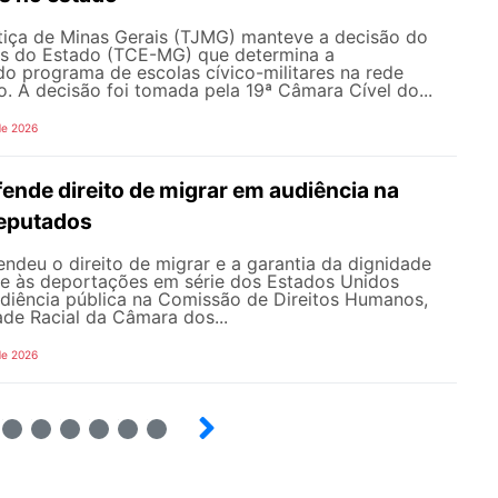
stiça de Minas Gerais (TJMG) manteve a decisão do
as do Estado (TCE-MG) que determina a
o programa de escolas cívico-militares na rede
o. A decisão foi tomada pela 19ª Câmara Cível do...
de 2026
nde direito de migrar em audiência na
eputados
deu o direito de migrar e a garantia da dignidade
te às deportações em série dos Estados Unidos
udiência pública na Comissão de Direitos Humanos,
ade Racial da Câmara dos...
de 2026
4
5
6
7
8
9