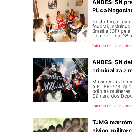
ANDES-SN pres
PL da Negocia
Nesta terça-feira
federal, incluind
Brasília (DF) pel
Céu de Lima, 3ª te
Publicado em: 14 de Julho 
ANDES-SN defe
criminaliza a 
Movimentos femin
o PL 896/23, que 
ódio às mulheres
Câmara dos Deputa
Publicado em: 14 de Julho 
TJMG mantém d
cívico-militar