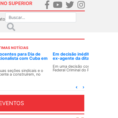
INO SUPERIOR
ato
TIMAS NOTÍCIAS
 decisão inédita, Justiça Federal condena
-agente da ditadura por estupro
 uma decisão considerada histórica, a 2ª Vara
deral Criminal do Rio de Janeiro condenou o...
EVENTOS
OSTO 2026