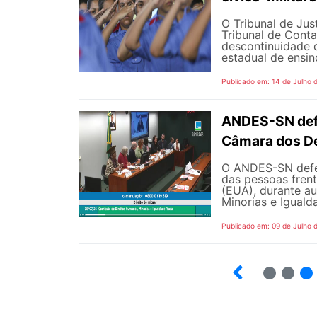
O Tribunal de Ju
Tribunal de Cont
descontinuidade d
estadual de ensin
Publicado em: 14 de Julho 
ANDES-SN defe
Câmara dos D
O ANDES-SN defen
das pessoas fren
(EUA), durante a
Minorias e Iguald
Publicado em: 09 de Julho 
2
3