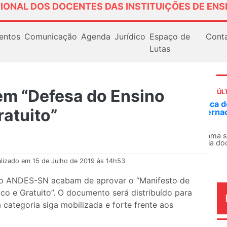
IONAL DOS DOCENTES DAS INSTITUIÇÕES DE ENS
entos
Comunicação
Agenda
Jurídico
Espaço de
Cont
Lutas
 em “Defesa do Ensino
ÚL
Em
ratuito”
ex
Em
Fe
lizado em 15 de Julho de 2019 às 14h53
do ANDES-SN acabam de aprovar o “Manifesto de
co e Gratuito”. O documento será distribuído para
 categoria siga mobilizada e forte frente aos
AG