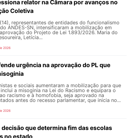
siona relator na Câmara por avanços no
ção Coletiva
 (14), representantes de entidades do funcionalismo
o do ANDES-SN, intensificaram a mobilização em
a aprovação do Projeto de Lei 1.893/2026. Maria do
soureira, Letícia...
de 2026
nde urgência na aprovação do PL que
misoginia
istas e sociais aumentaram a mobilização para que
inclui a misoginia na Lei do Racismo e equipara o
 ao racismo e à homofobia, seja aprovado na
dos antes do recesso parlamentar, que inicia no...
de 2026
ecisão que determina fim das escolas
es no estado