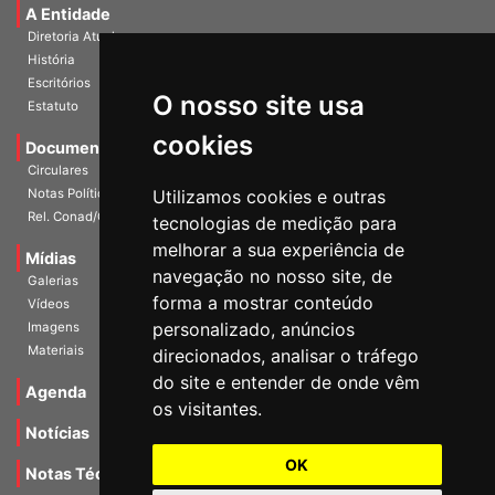
A Entidade
Diretoria Atual
História
O nosso site usa
Escritórios
Estatuto
cookies
Documentos
Circulares
Utilizamos cookies e outras
Notas Políticas
tecnologias de medição para
Rel. Conad/Congresso
melhorar a sua experiência de
navegação no nosso site, de
Mídias
Galerias
forma a mostrar conteúdo
Vídeos
personalizado, anúncios
Imagens
direcionados, analisar o tráfego
Materiais
do site e entender de onde vêm
os visitantes.
Agenda
Notícias
OK
Notas Técnicas