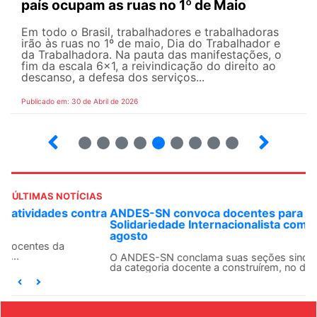
país ocupam as ruas no 1º de Maio
Em todo o Brasil, trabalhadores e trabalhadoras
irão às ruas no 1º de maio, Dia do Trabalhador e
da Trabalhadora. Na pauta das manifestações, o
fim da escala 6×1, a reivindicação do direito ao
descanso, a defesa dos serviços...
Publicado em: 30 de Abril de 2026
7
8
9
10
12
13
14
15
ÚLTIMAS NOTÍCIAS
ANDES-SN convoca docentes para Dia de
Solidariedade Internacionalista com Cuba em 13 de
agosto
O ANDES-SN conclama suas seções sindicais e o conjunto
da categoria docente a construírem, no dia...