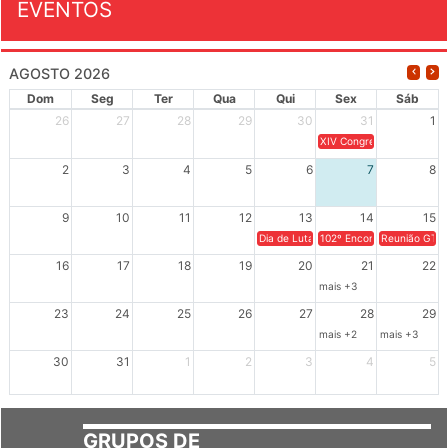
EVENTOS
AGOSTO 2026
Dom
Seg
Ter
Qua
Qui
Sex
Sáb
26
27
28
29
30
31
1
XIV Congresso Brasileiro 
2
3
4
5
6
7
8
9
10
11
12
13
14
15
Dia de Luta em Defesa de Cuba e da S
102º Encontro da Regional
Reunião GTPE
16
17
18
19
20
21
22
mais +3
23
24
25
26
27
28
29
mais +2
mais +3
30
31
1
2
3
4
5