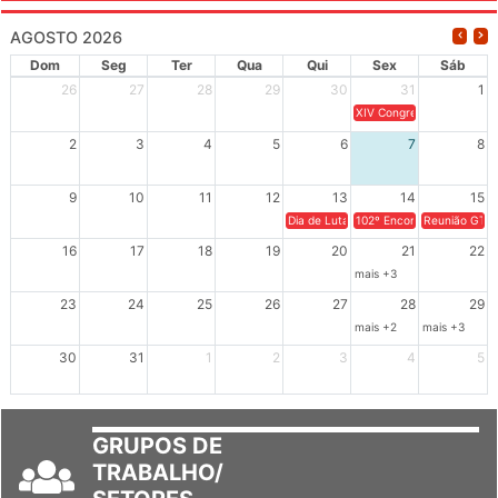
AGOSTO 2026
Dom
Seg
Ter
Qua
Qui
Sex
Sáb
26
27
28
29
30
31
1
XIV Congresso Brasileiro 
2
3
4
5
6
7
8
9
10
11
12
13
14
15
Dia de Luta em Defesa de Cuba e da S
102º Encontro da Regional
Reunião GTPE
16
17
18
19
20
21
22
mais +3
23
24
25
26
27
28
29
mais +2
mais +3
30
31
1
2
3
4
5
GRUPOS DE
TRABALHO/