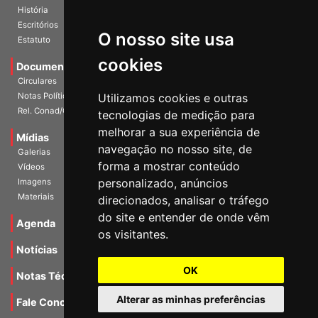
Diretoria Atual
História
O nosso site usa
Escritórios
Estatuto
cookies
Documentos
Circulares
Utilizamos cookies e outras
Notas Políticas
tecnologias de medição para
Rel. Conad/Congresso
melhorar a sua experiência de
navegação no nosso site, de
Mídias
Galerias
forma a mostrar conteúdo
Vídeos
personalizado, anúncios
Imagens
direcionados, analisar o tráfego
Materiais
do site e entender de onde vêm
os visitantes.
Agenda
Notícias
OK
Notas Técnicas
Alterar as minhas preferências
Fale Conocsco