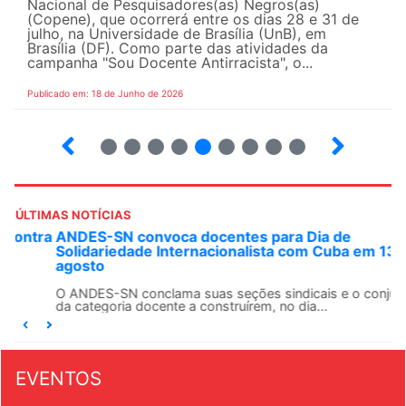
Nacional de Pesquisadores(as) Negros(as)
(Copene), que ocorrerá entre os dias 28 e 31 de
julho, na Universidade de Brasília (UnB), em
Brasília (DF). Como parte das atividades da
campanha "Sou Docente Antirracista", o...
Publicado em: 18 de Junho de 2026
2
3
4
5
6
7
8
9
10
ÚLTIMAS NOTÍCIAS
ANDES-SN convoca docentes para Dia de
Solidariedade Internacionalista com Cuba em 13 de
agosto
O ANDES-SN conclama suas seções sindicais e o conjunto
da categoria docente a construírem, no dia...
EVENTOS