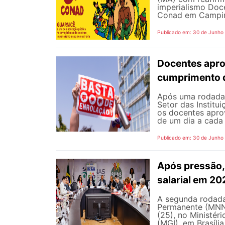
imperialismo Doc
Conad em Campinas
Publicado em: 30 de Junho
Docentes apro
cumprimento 
Após uma rodada 
Setor das Institu
os docentes apro
de um dia a cada 
Publicado em: 30 de Junho
Após pressão, 
salarial em 2
A segunda rodada
Permanente (MNNP)
(25), no Ministér
(MGI), em Brasília