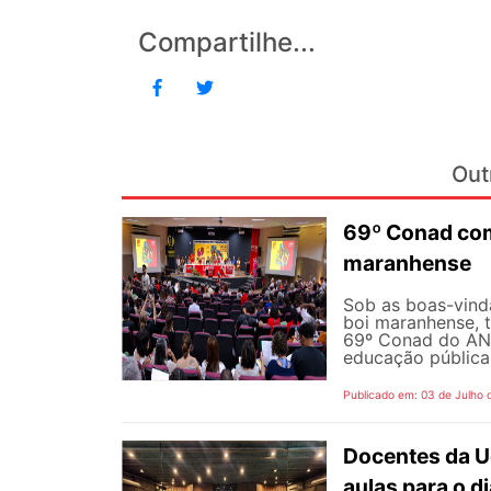
Compartilhe...
Out
69º Conad com
maranhense
Sob as boas-vind
boi maranhense, t
69º Conad do AND
educação pública 
Publicado em: 03 de Julho 
Docentes da U
aulas para o di