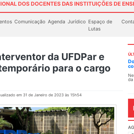
IONAL DOS DOCENTES DAS INSTITUIÇÕES DE ENS
entos
Comunicação
Agenda
Jurídico
Espaço de
Cont
Lutas
interventor da UFDPar e
ÚL
Docentes paralisam novamente as atividades
temporário para o cargo
contra as políticas de Milei na Argentina
Nessa segunda-feira (3), sindicatos de docentes
da educação superior e básica da Argentina...
ualizado em 31 de Janeiro de 2023 às 15h54
AG