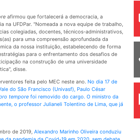
ore
afirmou que fortalecerá a democracia, a
cia na UFDPar. "Nomeada a nova equipe de trabalho,
ias colegiadas, docentes, técnicos-administrativos,
dos(as) para uma compreensão aprofundada da
êmica da nossa instituição, estabelecendo de forma
estratégias para o enfrentamento dos desafios de
ticipação na construção de uma universidade
ica", disse.
erventores feita pelo MEC neste ano.
No dia 17 de
Vale do São Francisco (Univasf), Paulo César
pro tempore
foi removido do cargo. O ministro da
nte, o professor Julianeli Tolentino de Lima, que já
embro de 2019,
Alexandro Marinho Oliveira conduziu
uge da pandemia da Covid-19 em 2020, sem debate