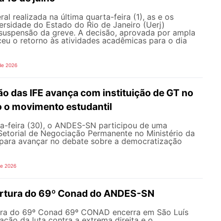
l realizada na última quarta-feira (1), as e os
ersidade do Estado do Rio de Janeiro (Uerj)
 suspensão da greve. A decisão, aprovada por ampla
ceu o retorno às atividades acadêmicas para o dia
de 2026
o das IFE avança com instituição de GT no
o o movimento estudantil
a-feira (30), o ANDES-SN participou de uma
Setorial de Negociação Permanente no Ministério da
ara avançar no debate sobre a democratização
de 2026
ertura do 69º Conad do ANDES-SN
ura do 69º Conad 69º CONAD encerra em São Luís
ção da luta contra a extrema direita e o