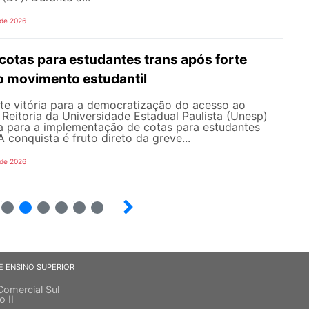
 de 2026
cotas para estudantes trans após forte
o movimento estudantil
e vitória para a democratização do acesso ao
a Reitoria da Universidade Estadual Paulista (Unesp)
a para a implementação de cotas para estudantes
 A conquista é fruto direto da greve...
 de 2026
4
5
6
7
8
9
E ENSINO SUPERIOR
Comercial Sul
o II