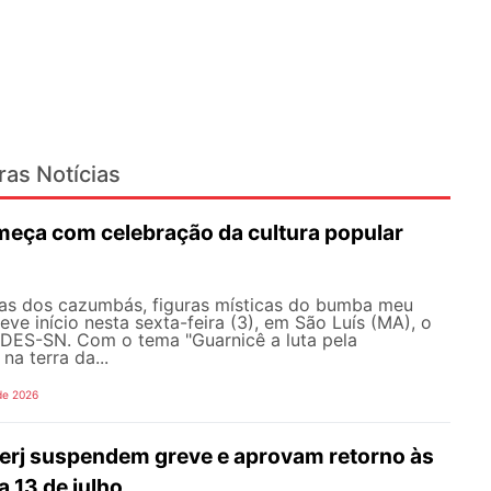
ras Notícias
eça com celebração da cultura popular
as dos cazumbás, figuras místicas do bumba meu
eve início nesta sexta-feira (3), em São Luís (MA), o
ES-SN. Com o tema "Guarnicê a luta pela
na terra da...
de 2026
erj suspendem greve e aprovam retorno às
a 13 de julho