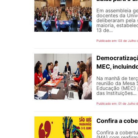
Em assembleia gera
docentes da Univ
deliberaram pela
maioria, estabele
13 de...
Publicado em: 03 de Julho 
Democratizaçã
MEC, incluind
Na manhã de terç
reunião da Mesa 
Educação (MEC) p
das Instituições...
Publicado em: 01 de Julho 
Confira a cob
Confira a cobert
(MA) com reafirma