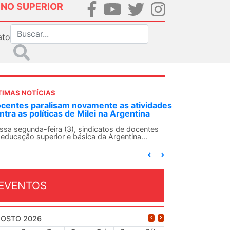
INO SUPERIOR
ato
TIMAS NOTÍCIAS
ANDES-SN convoca docentes para Dia de
Solidariedade Internacionalista com Cuba em
13 de agosto
O ANDES-SN conclama suas seções sindicais e o
conjunto da categoria docente a construírem, no
dia...
EVENTOS
OSTO 2026