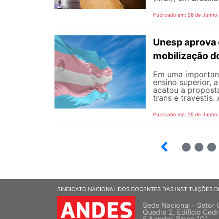
Publicado em: 26 de Junho
Unesp aprova 
mobilização d
Em uma important
ensino superior, 
acatou a propost
trans e travestis.
Publicado em: 25 de Junho
2
3
SINDICATO NACIONAL DOS DOCENTES DAS INSTITUIÇÕES D
Sede Nacional - Setor 
Quadra 2, Edifício Cedr
5 º andar, Bloco "C"