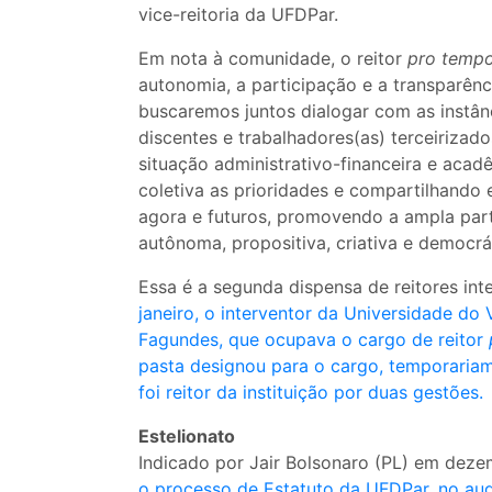
vice-reitoria da UFDPar.
Em nota à comunidade, o reitor
pro temp
autonomia, a participação e a transparên
buscaremos juntos dialogar com as instânc
discentes e trabalhadores(as) terceiriza
situação administrativo-financeira e acad
coletiva as prioridades e compartilhando 
agora e futuros, promovendo a ampla par
autônoma, propositiva, criativa e democrát
Essa é a segunda dispensa de reitores int
janeiro, o interventor da Universidade do 
Fagundes, que ocupava o cargo de reitor
pasta designou para o cargo, temporariame
foi reitor da instituição por duas gestões.
Estelionato
Indicado por Jair Bolsonaro (PL) em dez
o processo de Estatuto da UFDPar, no a