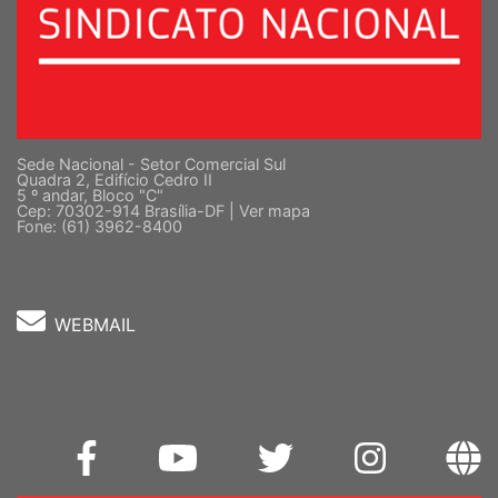
Sede Nacional - Setor Comercial Sul
Quadra 2, Edifício Cedro II
5 º andar, Bloco "C"
Cep: 70302-914 Brasília-DF |
Ver mapa
Fone: (61) 3962-8400
WEBMAIL