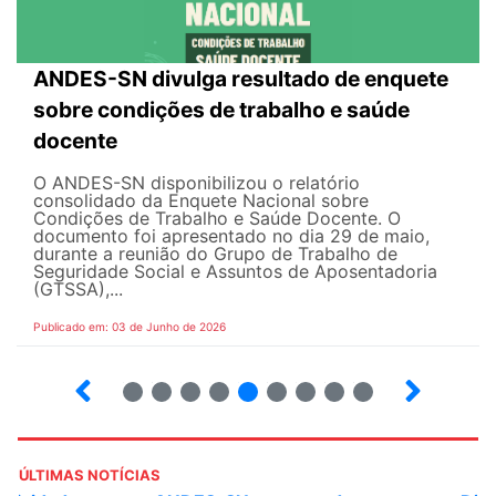
ANDES-SN divulga resultado de enquete
sobre condições de trabalho e saúde
docente
O ANDES-SN disponibilizou o relatório
consolidado da Enquete Nacional sobre
Condições de Trabalho e Saúde Docente. O
documento foi apresentado no dia 29 de maio,
durante a reunião do Grupo de Trabalho de
Seguridade Social e Assuntos de Aposentadoria
(GTSSA),...
Publicado em: 03 de Junho de 2026
3
4
5
6
7
8
9
10
ÚLTIMAS NOTÍCIAS