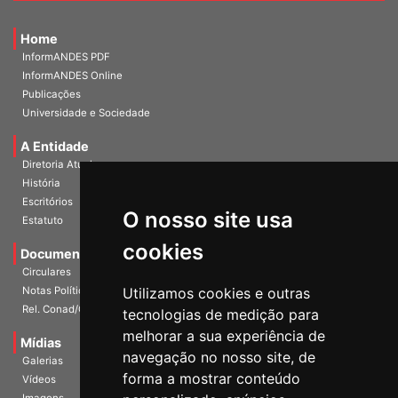
Home
InformANDES PDF
InformANDES Online
Publicações
Universidade e Sociedade
A Entidade
Diretoria Atual
História
O nosso site usa
Escritórios
Estatuto
cookies
Documentos
Circulares
Utilizamos cookies e outras
Notas Políticas
tecnologias de medição para
Rel. Conad/Congresso
melhorar a sua experiência de
navegação no nosso site, de
Mídias
Galerias
forma a mostrar conteúdo
Vídeos