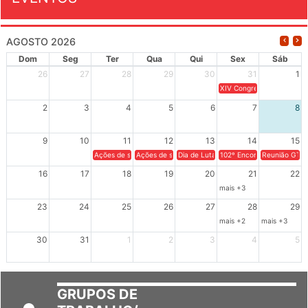
EVENTOS
AGOSTO 2026
Dom
Seg
Ter
Qua
Qui
Sex
Sáb
26
27
28
29
30
31
1
XIV Congresso Brasileiro 
2
3
4
5
6
7
8
9
10
11
12
13
14
15
Ações de solidariedade a Cuba no Rio Grande do Sul - 100 anos 
Ações de solidariedade a Cuba no Rio Grande do Su
Dia de Luta em Defesa de Cuba e da S
102º Encontro da Regional
Reunião GTPE
16
17
18
19
20
21
22
mais +3
23
24
25
26
27
28
29
mais +2
mais +3
30
31
1
2
3
4
5
GRUPOS DE