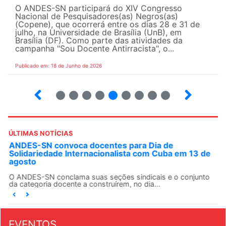
O ANDES-SN participará do XIV Congresso
Nacional de Pesquisadores(as) Negros(as)
(Copene), que ocorrerá entre os dias 28 e 31 de
julho, na Universidade de Brasília (UnB), em
Brasília (DF). Como parte das atividades da
campanha "Sou Docente Antirracista", o...
Publicado em: 18 de Junho de 2026
2
3
4
5
6
7
8
9
10
ÚLTIMAS NOTÍCIAS
ANDES-SN convoca docentes para Dia de
Solidariedade Internacionalista com Cuba em 13 de
agosto
O ANDES-SN conclama suas seções sindicais e o conjunto
da categoria docente a construírem, no dia...