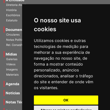
A Entidade
Diretoria Atual
História
O nosso site usa
Escritórios
Estatuto
cookies
Documentos
Circulares
Utilizamos cookies e outras
Notas Políticas
tecnologias de medição para
Rel. Conad/Congresso
melhorar a sua experiência de
navegação no nosso site, de
Mídias
Galerias
forma a mostrar conteúdo
Vídeos
personalizado, anúncios
Imagens
direcionados, analisar o tráfego
Materiais
do site e entender de onde vêm
os visitantes.
Agenda
Notícias
OK
Notas Técnicas