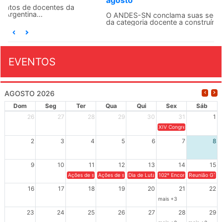
agosto
O ANDES-SN conclama suas seções sindicais e o conjunto
da categoria docente a construírem, no dia...
EVENTOS
AGOSTO 2026
Dom
Seg
Ter
Qua
Qui
Sex
Sáb
26
27
28
29
30
31
1
XIV Congresso Brasileiro 
2
3
4
5
6
7
8
9
10
11
12
13
14
15
Ações de solidariedade a Cuba no Rio Grande do Sul - 100 anos 
Ações de solidariedade a Cuba no Rio Grande do Su
Dia de Luta em Defesa de Cuba e da S
102º Encontro da Regional
Reunião GTPE
16
17
18
19
20
21
22
mais +3
23
24
25
26
27
28
29