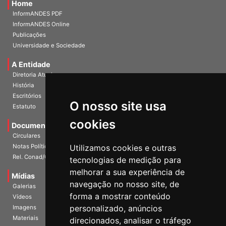
Home
InformANDES PDF
InformANDES Online
Publicações
Universidade e Sociedade
A Entidade
Diretoria Atual
História
O nosso site usa
Escritórios
Estatuto
cookies
Documentos
Circulares
Utilizamos cookies e outras
Notas Políticas
tecnologias de medição para
Rel. Conad/Congresso
melhorar a sua experiência de
navegação no nosso site, de
Mídias
Galerias
forma a mostrar conteúdo
Vídeos
personalizado, anúncios
Imagens
direcionados, analisar o tráfego
Materiais