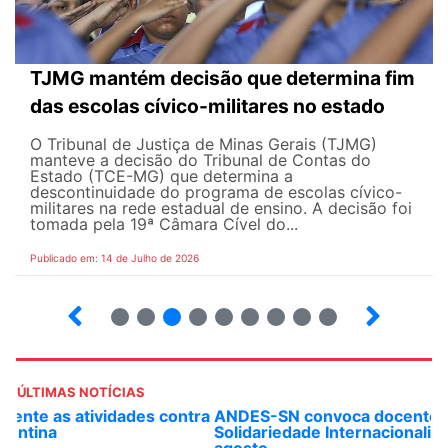
TJMG mantém decisão que determina fim
das escolas cívico-militares no estado
O Tribunal de Justiça de Minas Gerais (TJMG)
manteve a decisão do Tribunal de Contas do
Estado (TCE-MG) que determina a
descontinuidade do programa de escolas cívico-
militares na rede estadual de ensino. A decisão foi
tomada pela 19ª Câmara Cível do...
Publicado em: 14 de Julho de 2026
2
3
4
5
6
7
8
9
ÚLTIMAS NOTÍCIAS
ANDES-SN convoca docentes para Dia de
Solidariedade Internacionalista com Cuba em 13 de