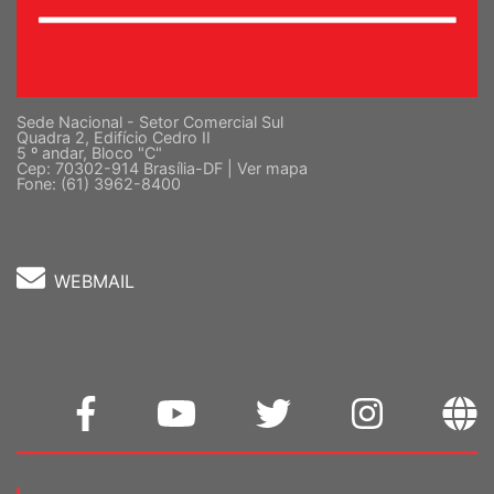
Sede Nacional - Setor Comercial Sul
Quadra 2, Edifício Cedro II
5 º andar, Bloco "C"
Cep: 70302-914 Brasília-DF |
Ver mapa
Fone: (61) 3962-8400
WEBMAIL