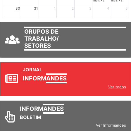
mais +2
mais +3
30
31
1
2
3
4
5
GRUPOS DE
TRABALHO/
SETORES
JORNAL
INFORM
ANDES
Ver todos
INFORM
ANDES
BOLETIM
Ver Informandes