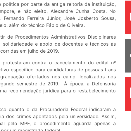
olítica por parte da antiga reitoria da instituição,
mpore, e não eleito, Alexandre Cunha Costa. No
 Fernando Ferreira Júnior, José Josberto Sousa,
o, além do técnico Fábio de Oliveira.
tir de Procedimentos Administrativos Disciplinares
a solidariedade e apoio de docentes e técnicos às
corridas em julho de 2019.
 protestaram contra o cancelamento do edital nº
tivo específico para candidaturas de pessoas trans
 graduação ofertados nos campi localizados nos
egundo semestre de 2019. À época, a Defensoria
uma recomendação jurídica para o restabelecimento
sso quanto o da Procuradoria Federal indicaram a
ria dos crimes apontados pela universidade. Assim,
nal pelo MPF, o procedimento aguarda apenas a
por um magistrado federal.