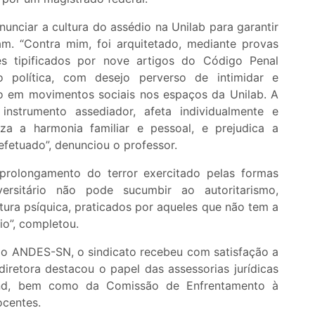
unciar a cultura do assédio na Unilab para garantir
m. “Contra mim, foi arquitetado, mediante provas
es tipificados por nove artigos do Código Penal
ão política, com desejo perverso de intimidar e
ico em movimentos sociais nos espaços da Unilab. A
 instrumento assediador, afeta individualmente e
iza a harmonia familiar e pessoal, e prejudica a
efetuado”, denunciou o professor.
rolongamento do terror exercitado pelas formas
ersitário não pode sucumbir ao autoritarismo,
rtura psíquica, praticados por aqueles que não tem a
io”, completou.
 do ANDES-SN, o sindicato recebeu com satisfação a
iretora destacou o papel das assessorias jurídicas
ind, bem como da Comissão de Enfrentamento à
ocentes.