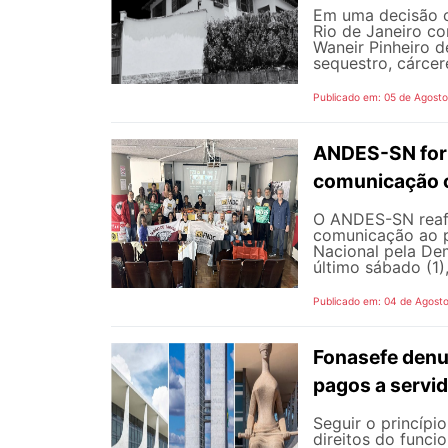
Em uma decisão co
Rio de Janeiro c
Waneir Pinheiro 
sequestro, cárcere
Publicado em: 05 de Agost
ANDES-SN fort
comunicação c
O ANDES-SN reafi
comunicação ao p
Nacional pela De
último sábado (1),
Publicado em: 04 de Agost
Fonasefe denu
pagos a servi
Seguir o princípi
direitos do funci