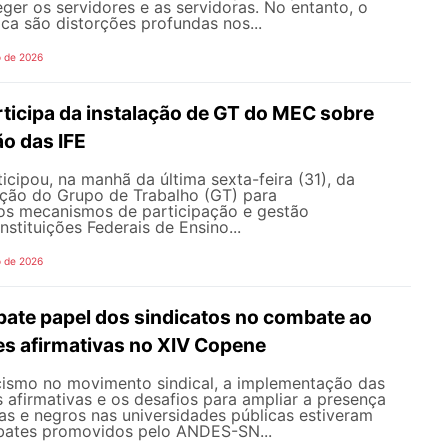
teger os servidores e as servidoras. No entanto, o
ica são distorções profundas nos...
o de 2026
icipa da instalação de GT do MEC sobre
o das IFE
ipou, na manhã da última sexta-feira (31), da
ação do Grupo de Trabalho (GT) para
s mecanismos de participação e gestão
nstituições Federais de Ensino...
o de 2026
te papel dos sindicatos no combate ao
es afirmativas no XIV Copene
ismo no movimento sindical, a implementação das
s afirmativas e os desafios para ampliar a presença
s e negros nas universidades públicas estiveram
bates promovidos pelo ANDES-SN...