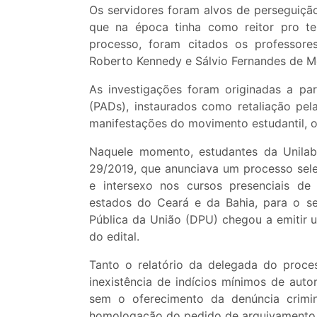
Os servidores foram alvos de perseguição p
que na época tinha como reitor pro te
processo, foram citados os professores
Roberto Kennedy e Sálvio Fernandes de Mel
As investigações foram originadas a par
(PADs), instaurados como retaliação pel
manifestações do movimento estudantil, o
Naquele momento, estudantes da Unilab
29/2019, que anunciava um processo sele
e intersexo nos cursos presenciais de
estados do Ceará e da Bahia, para o s
Pública da União (DPU) chegou a emitir 
do edital.
Tanto o relatório da delegada do proce
inexistência de indícios mínimos de auto
sem o oferecimento da denúncia crimi
homologação do pedido de arquivamento 