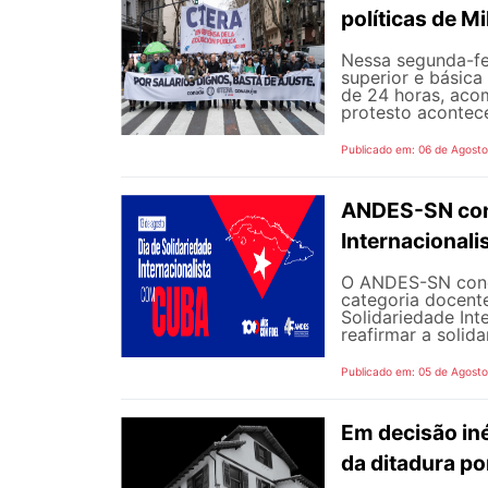
políticas de Mi
Nessa segunda-fe
superior e básica
de 24 horas, aco
protesto aconteceu
Publicado em: 06 de Agost
ANDES-SN conv
Internacional
O ANDES-SN concl
categoria docente
Solidariedade Int
reafirmar a solida
Publicado em: 05 de Agost
Em decisão iné
da ditadura p