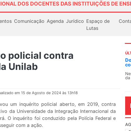
IONAL DOS DOCENTES DAS INSTITUIÇÕES DE ENS
entos
Comunicação
Agenda
Jurídico
Espaço de
Cont
Lutas
o policial contra
ÚL
AN
da Unilab
So
13
O 
co
dia
ualizado em 15 de Agosto de 2024 às 13h18
ivou um inquérito policial aberto, em 2019, contra
ivo da Universidade da Integração Internacional da
rá. O inquérito foi conduzido pela Polícia Federal e
sseguir com a ação.