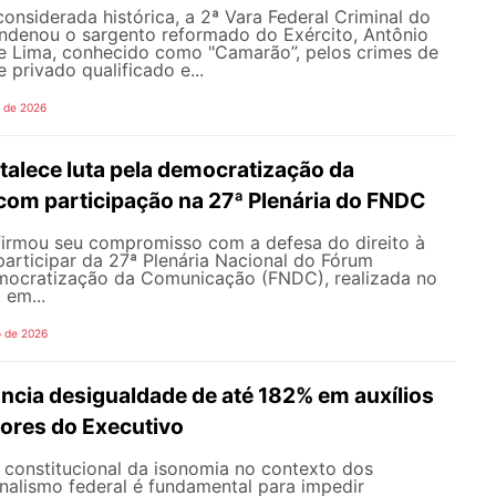
nsiderada histórica, a 2ª Vara Federal Criminal do
ondenou o sargento reformado do Exército, Antônio
de Lima, conhecido como "Camarão”, pelos crimes de
 privado qualificado e...
o de 2026
alece luta pela democratização da
om participação na 27ª Plenária do FNDC
rmou seu compromisso com a defesa do direito à
articipar da 27ª Plenária Nacional do Fórum
mocratização da Comunicação (FNDC), realizada no
 em...
o de 2026
ncia desigualdade de até 182% em auxílios
dores do Executivo
o constitucional da isonomia no contexto dos
onalismo federal é fundamental para impedir