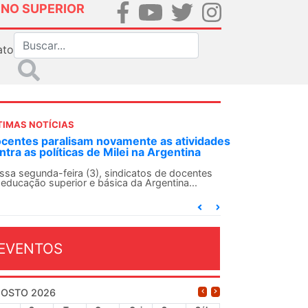
INO SUPERIOR
ato
TIMAS NOTÍCIAS
DES-SN convoca docentes para Dia de
lidariedade Internacionalista com Cuba em
 de agosto
ANDES-SN conclama suas seções sindicais e o
njunto da categoria docente a construírem, no
...
EVENTOS