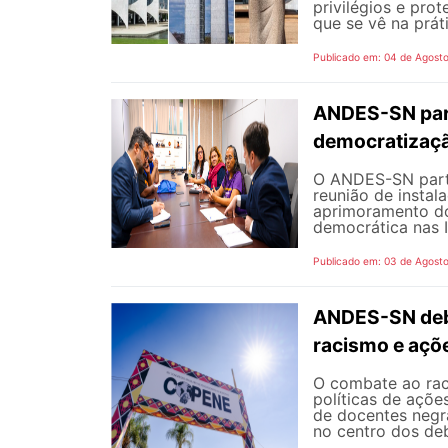
privilégios e pro
que se vê na prát
Publicado em: 04 de Agost
ANDES-SN part
democratizaçã
O ANDES-SN partic
reunião de instal
aprimoramento do
democrática nas I
Publicado em: 03 de Agost
ANDES-SN deba
racismo e açõ
O combate ao rac
políticas de açõe
de docentes negra
no centro dos de