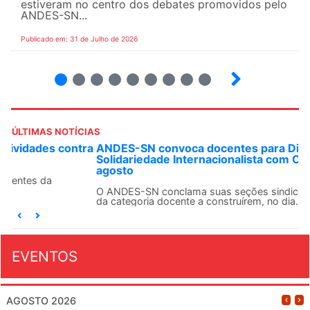
estiveram no centro dos debates promovidos pelo
ANDES-SN...
Publicado em: 31 de Julho de 2026
2
3
4
5
6
7
8
9
ÚLTIMAS NOTÍCIAS
ANDES-SN convoca docentes para Dia de
Solidariedade Internacionalista com Cuba em 13 de
agosto
O ANDES-SN conclama suas seções sindicais e o conjunto
da categoria docente a construírem, no dia...
EVENTOS