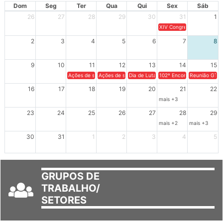
AGOSTO 2026
Dom
Seg
Ter
Qua
Qui
Sex
Sáb
26
27
28
29
30
31
1
XIV Congresso Brasileiro 
2
3
4
5
6
7
8
9
10
11
12
13
14
15
Ações de solidariedade a Cuba no Rio Grande do Sul - 100 anos 
Ações de solidariedade a Cuba no Rio Grande do Su
Dia de Luta em Defesa de Cuba e da S
102º Encontro da Regional
Reunião GTPE
16
17
18
19
20
21
22
mais +3
23
24
25
26
27
28
29
mais +2
mais +3
30
31
1
2
3
4
5
GRUPOS DE
TRABALHO/
SETORES