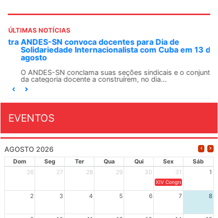
ÚLTIMAS NOTÍCIAS
ANDES-SN convoca docentes para Dia de
Solidariedade Internacionalista com Cuba em 13 de
agosto
O ANDES-SN conclama suas seções sindicais e o conjunto
da categoria docente a construírem, no dia...
EVENTOS
AGOSTO 2026
Dom
Seg
Ter
Qua
Qui
Sex
Sáb
26
27
28
29
30
31
1
XIV Congresso Brasileiro 
2
3
4
5
6
7
8