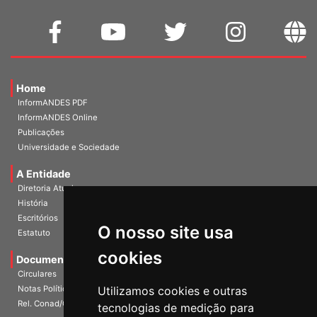
Home
InformANDES PDF
InformANDES Online
Publicações
Universidade e Sociedade
A Entidade
Diretoria Atual
História
O nosso site usa
Escritórios
Estatuto
cookies
Documentos
Circulares
Utilizamos cookies e outras
Notas Políticas
tecnologias de medição para
Rel. Conad/Congresso