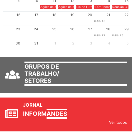
9
10
11
12
13
14
15
Ações de solidariedade a Cuba no Rio Grande do Sul - 100 anos 
Ações de solidariedade a Cuba no Rio Grande do Su
Dia de Luta em Defesa de Cuba e da S
102º Encontro da Regional
Reunião GTPE
16
17
18
19
20
21
22
mais +3
23
24
25
26
27
28
29
mais +2
mais +3
30
31
1
2
3
4
5
GRUPOS DE
TRABALHO/
SETORES
JORNAL
INFORM
ANDES
Ver todos