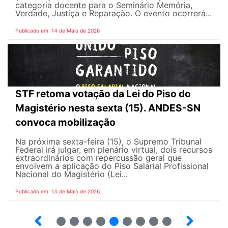
categoria docente para o Seminário Memória,
Verdade, Justiça e Reparação. O evento ocorrerá...
Publicado em: 14 de Maio de 2026
STF retoma votação da Lei do Piso do
Magistério nesta sexta (15). ANDES-SN
convoca mobilização
Na próxima sexta-feira (15), o Supremo Tribunal
Federal irá julgar, em plenário virtual, dois recursos
extraordinários com repercussão geral que
envolvem a aplicação do Piso Salarial Profissional
Nacional do Magistério (Lei...
Publicado em: 13 de Maio de 2026
6
7
8
9
10
12
13
14