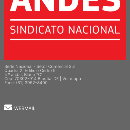
Sede Nacional - Setor Comercial Sul
Quadra 2, Edifício Cedro II
5 º andar, Bloco "C"
Cep: 70302-914 Brasília-DF |
Ver mapa
Fone: (61) 3962-8400
WEBMAIL