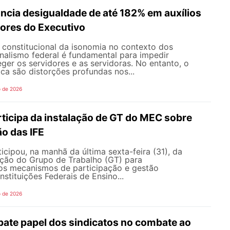
ncia desigualdade de até 182% em auxílios
dores do Executivo
o constitucional da isonomia no contexto dos
onalismo federal é fundamental para impedir
teger os servidores e as servidoras. No entanto, o
ica são distorções profundas nos...
o de 2026
icipa da instalação de GT do MEC sobre
o das IFE
ipou, na manhã da última sexta-feira (31), da
ação do Grupo de Trabalho (GT) para
s mecanismos de participação e gestão
nstituições Federais de Ensino...
o de 2026
te papel dos sindicatos no combate ao