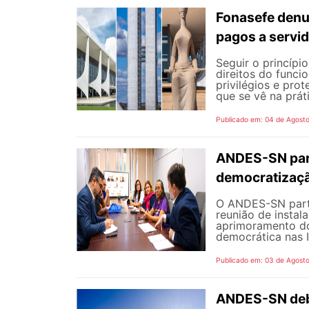
Fonasefe denu
pagos a servi
Seguir o princípi
direitos do funci
privilégios e pro
que se vê na prát
Publicado em: 04 de Agost
ANDES-SN part
democratizaçã
O ANDES-SN partic
reunião de instal
aprimoramento do
democrática nas I
Publicado em: 03 de Agost
ANDES-SN deba