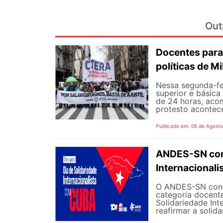
Out
Docentes para
políticas de Mi
Nessa segunda-fe
superior e básica
de 24 horas, aco
protesto aconteceu
Publicado em: 06 de Agost
ANDES-SN conv
Internacional
O ANDES-SN concl
categoria docente
Solidariedade Int
reafirmar a solida