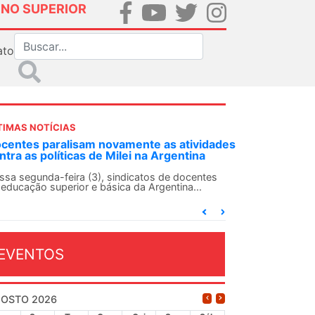
INO SUPERIOR
ato
TIMAS NOTÍCIAS
alisam novamente as atividades
ANDES-SN convoca doc
íticas de Milei na Argentina
Solidariedade Interna
13 de agosto
feira (3), sindicatos de docentes
perior e básica da Argentina...
O ANDES-SN conclama sua
conjunto da categoria doc
dia...
EVENTOS
OSTO 2026