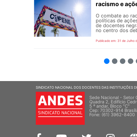
racismo e açõ
O combate ao rac
políticas de açõe
de docentes negra
no centro dos de
Publicado em: 31 de Julho 
2
3
4
5
SINDICATO NACIONAL DOS DOCENTES DAS INSTITUIÇÕES D
Sede Nacional - Setor 
Quadra 2, Edifício Cedr
5 º andar, Bloco "C"
Cep: 70302-914 Brasíl
Fone: (61) 3962-8400