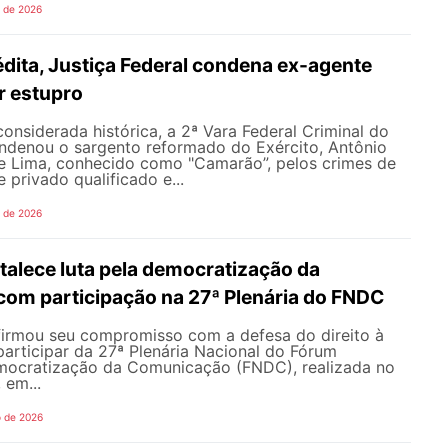
o de 2026
dita, Justiça Federal condena ex-agente
or estupro
nsiderada histórica, a 2ª Vara Federal Criminal do
ondenou o sargento reformado do Exército, Antônio
de Lima, conhecido como "Camarão”, pelos crimes de
 privado qualificado e...
o de 2026
alece luta pela democratização da
om participação na 27ª Plenária do FNDC
rmou seu compromisso com a defesa do direito à
articipar da 27ª Plenária Nacional do Fórum
mocratização da Comunicação (FNDC), realizada no
 em...
o de 2026