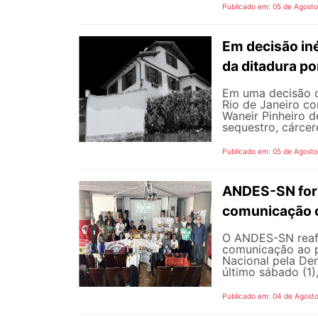
Publicado em: 05 de Agost
Em decisão iné
da ditadura p
Em uma decisão co
Rio de Janeiro c
Waneir Pinheiro 
sequestro, cárcere
Publicado em: 05 de Agost
ANDES-SN fort
comunicação c
O ANDES-SN reafi
comunicação ao p
Nacional pela De
último sábado (1),
Publicado em: 04 de Agost