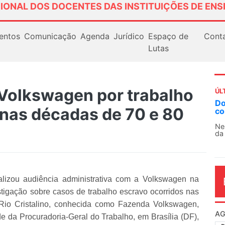
IONAL DOS DOCENTES DAS INSTITUIÇÕES DE ENS
entos
Comunicação
Agenda
Jurídico
Espaço de
Cont
Lutas
Volkswagen por trabalho
ÚL
Docentes par
nas décadas de 70 e 80
contra as pol
Nessa segunda-
da educação su
alizou audiência administrativa com a Volkswagen na
tigação sobre casos de trabalho escravo ocorridos nas
io Cristalino, conhecida como Fazenda Volkswagen,
AG
de da Procuradoria-Geral do Trabalho, em Brasília (DF),