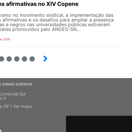
es afirmativas no XIV Copene
ismo no movimento sindical, a implementação das
s afirmativas e os desafios para ampliar a presença
s e negros nas universidades públicas estiveram
bates promovidos pelo ANDES-SN...
de 2026
6
7
8
9
E ENSINO SUPERIOR
Comercial Sul
o II
ia-DF |
Ver mapa