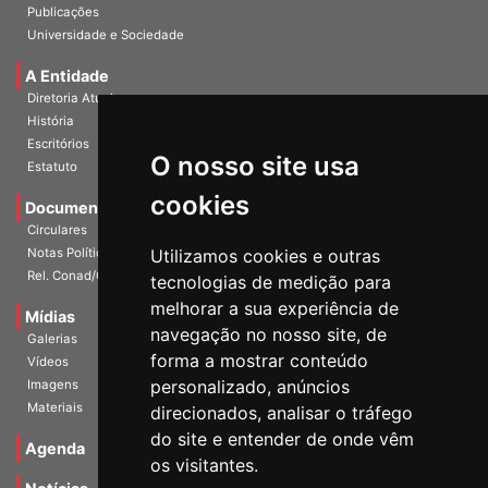
InformANDES Online
Publicações
Universidade e Sociedade
A Entidade
Diretoria Atual
História
O nosso site usa
Escritórios
Estatuto
cookies
Documentos
Circulares
Utilizamos cookies e outras
Notas Políticas
tecnologias de medição para
Rel. Conad/Congresso
melhorar a sua experiência de
navegação no nosso site, de
Mídias
Galerias
forma a mostrar conteúdo
Vídeos
personalizado, anúncios
Imagens
direcionados, analisar o tráfego
Materiais
do site e entender de onde vêm
os visitantes.
Agenda