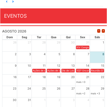
EVENTOS
AGOSTO 2026
Dom
Seg
Ter
Qua
Qui
Sex
Sáb
26
27
28
29
30
31
1
XIV Congresso Brasileiro 
2
3
4
5
6
7
8
9
10
11
12
13
14
15
Ações de solidariedade a Cuba no Rio Grande do Sul - 100 anos 
Ações de solidariedade a Cuba no Rio Grande do Su
Dia de Luta em Defesa de Cuba e da S
102º Encontro da Regional
Reunião GTPE
16
17
18
19
20
21
22
mais +3
23
24
25
26
27
28
29
mais +2
mais +3
30
31
1
2
3
4
5