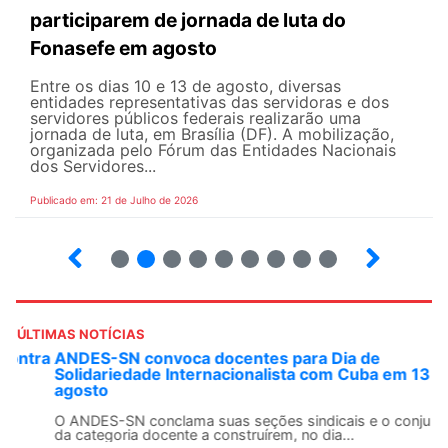
participarem de jornada de luta do
Fonasefe em agosto
Entre os dias 10 e 13 de agosto, diversas
entidades representativas das servidoras e dos
servidores públicos federais realizarão uma
jornada de luta, em Brasília (DF). A mobilização,
organizada pelo Fórum das Entidades Nacionais
dos Servidores...
Publicado em: 21 de Julho de 2026
2
3
4
5
6
7
8
9
ÚLTIMAS NOTÍCIAS
ANDES-SN convoca docentes para Dia de
Solidariedade Internacionalista com Cuba em 13 de
agosto
O ANDES-SN conclama suas seções sindicais e o conjunto
da categoria docente a construírem, no dia...