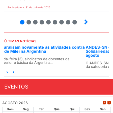
Publicado em: 31 de Julho de 2026
2
3
4
5
6
7
8
9
ÚLTIMAS NOTÍCIAS
ANDES-SN convoca docentes para Dia de
Solidariedade Internacionalista com Cuba em 13 de
agosto
O ANDES-SN conclama suas seções sindicais e o conjunto
da categoria docente a construírem, no dia...
EVENTOS
AGOSTO 2026