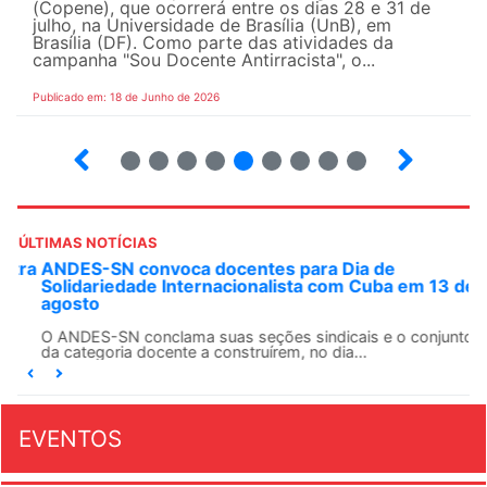
(Copene), que ocorrerá entre os dias 28 e 31 de
julho, na Universidade de Brasília (UnB), em
Brasília (DF). Como parte das atividades da
campanha "Sou Docente Antirracista", o...
Publicado em: 18 de Junho de 2026
2
3
4
5
6
7
8
9
10
ÚLTIMAS NOTÍCIAS
ANDES-SN convoca docentes para Dia de
Solidariedade Internacionalista com Cuba em 13 de
agosto
O ANDES-SN conclama suas seções sindicais e o conjunto
da categoria docente a construírem, no dia...
EVENTOS