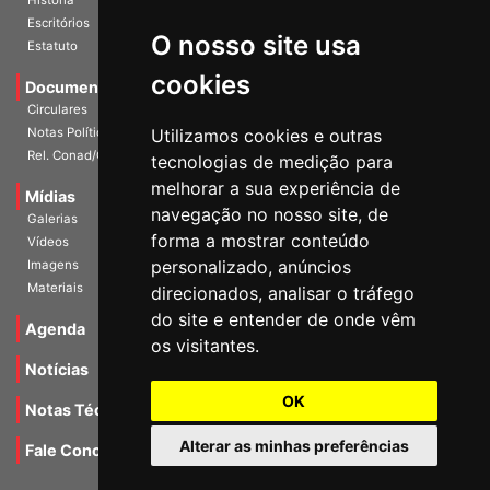
História
O nosso site usa
Escritórios
Estatuto
cookies
Documentos
Circulares
Utilizamos cookies e outras
Notas Políticas
tecnologias de medição para
Rel. Conad/Congresso
melhorar a sua experiência de
navegação no nosso site, de
Mídias
Galerias
forma a mostrar conteúdo
Vídeos
personalizado, anúncios
Imagens
direcionados, analisar o tráfego
Materiais
do site e entender de onde vêm
os visitantes.
Agenda
Notícias
OK
Notas Técnicas
Alterar as minhas preferências
Fale Conocsco