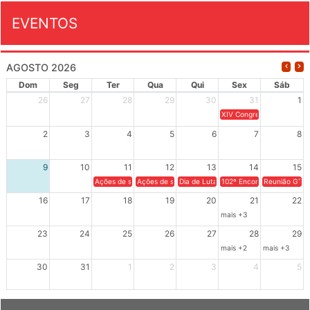
EVENTOS
AGOSTO 2026
Dom
Seg
Ter
Qua
Qui
Sex
Sáb
26
27
28
29
30
31
1
XIV Congresso Brasileiro 
2
3
4
5
6
7
8
9
10
11
12
13
14
15
Ações de solidariedade a Cuba no Rio Grande do Sul - 100 anos 
Ações de solidariedade a Cuba no Rio Grande do Su
Dia de Luta em Defesa de Cuba e da S
102º Encontro da Regional
Reunião GTPE
16
17
18
19
20
21
22
mais +3
23
24
25
26
27
28
29
mais +2
mais +3
30
31
1
2
3
4
5