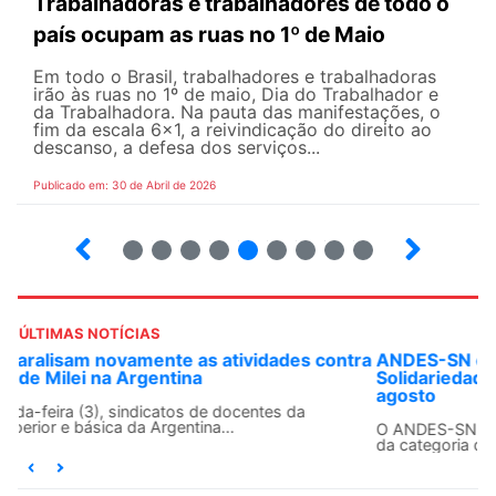
Trabalhadoras e trabalhadores de todo o
país ocupam as ruas no 1º de Maio
Em todo o Brasil, trabalhadores e trabalhadoras
irão às ruas no 1º de maio, Dia do Trabalhador e
da Trabalhadora. Na pauta das manifestações, o
fim da escala 6×1, a reivindicação do direito ao
descanso, a defesa dos serviços...
Publicado em: 30 de Abril de 2026
7
8
9
10
12
13
14
15
ÚLTIMAS NOTÍCIAS
ANDES-SN convoca docentes para Dia de
Solidariedade Internacionalista com Cuba em 13 de
agosto
O ANDES-SN conclama suas seções sindicais e o conjunto
da categoria docente a construírem, no dia...