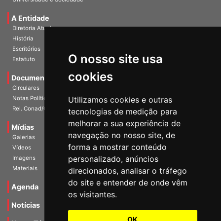
Universidade e Sociedade
A Entidade
Diretoria Atual
História
O nosso site usa
Escritórios
Estatuto
cookies
Documentos
Circulares
Utilizamos cookies e outras
Notas Políticas
tecnologias de medição para
Rel. Conad/Congresso
melhorar a sua experiência de
navegação no nosso site, de
Mídias
Galerias
forma a mostrar conteúdo
Vídeos
personalizado, anúncios
Imagens
direcionados, analisar o tráfego
Materiais
do site e entender de onde vêm
os visitantes.
Agenda
Notícias
OK