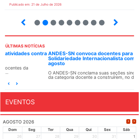
Publicado em: 21 de Julho de 2026
2
3
4
5
6
7
8
9
ÚLTIMAS NOTÍCIAS
ANDES-SN convoca docentes para Dia de
Solidariedade Internacionalista com Cuba em 13 de
agosto
O ANDES-SN conclama suas seções sindicais e o conjunto
da categoria docente a construírem, no dia...
EVENTOS
AGOSTO 2026
Dom
Seg
Ter
Qua
Qui
Sex
Sáb