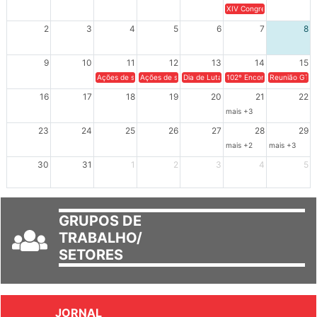
26
27
28
29
30
31
1
XIV Congresso Brasileiro 
2
3
4
5
6
7
8
9
10
11
12
13
14
15
Ações de solidariedade a Cuba no Rio Grande do Sul - 100 anos 
Ações de solidariedade a Cuba no Rio Grande do Su
Dia de Luta em Defesa de Cuba e da S
102º Encontro da Regional
Reunião GTPE
16
17
18
19
20
21
22
mais +3
23
24
25
26
27
28
29
mais +2
mais +3
30
31
1
2
3
4
5
GRUPOS DE
TRABALHO/
SETORES