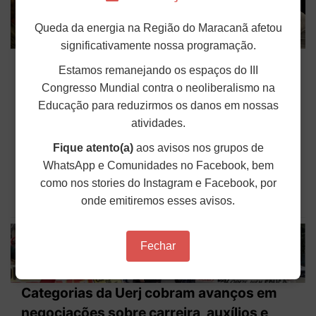
Queda da energia na Região do Maracanã afetou
significativamente nossa programação.
ANDES-SN participa de audiência com
Estamos remanejando os espaços do III
ministro do STF sobre o Piso Nacional do
Congresso Mundial contra o neoliberalismo na
Magistério
Educação para reduzirmos os danos em nossas
atividades.
O ANDES-SN participou, na noite dessa terça-feira
(9), de uma audiência com o ministro do Supremo
Tribunal Federal (STF), Gilmar Mendes, para tratar
Fique atento(a)
aos avisos nos grupos de
do Tema 1218, que discute a aplicação do Piso
WhatsApp e Comunidades no Facebook, bem
Salarial Profissional Nacional do Magistério. O
encontro ocorreu...
como nos stories do Instagram e Facebook, por
onde emitiremos esses avisos.
Publicado em: 10 de Junho de 2026
Fechar
Categorias da Uerj cobram avanços em
negociações sobre carreira, auxílios e