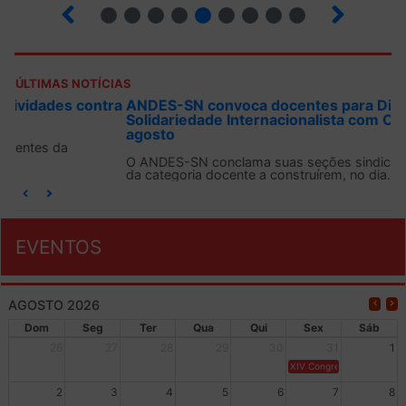
3
4
5
6
7
8
9
10
ÚLTIMAS NOTÍCIAS
ANDES-SN convoca docentes para Dia de
Solidariedade Internacionalista com Cuba em 13 de
agosto
O ANDES-SN conclama suas seções sindicais e o conjunto
da categoria docente a construírem, no dia...
EVENTOS
AGOSTO 2026
Dom
Seg
Ter
Qua
Qui
Sex
Sáb
26
27
28
29
30
31
1
XIV Congresso Brasileiro 