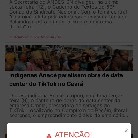
A Secretaria do ANDES-SN divulgou, na última
sexta-feira (12), o Caderno de Textos do 69º
Conad do Sindicato Nacional. Com o tema central
“Guarnicê a luta pela educação pública na terra da
Balaiada: contra o imperialismo e a extrema
direita”, o...
Publicado em: 15 de Junho de 2026
Indígenas Anacé paralisam obra de data
center do TikTok no Ceará
O povo indígena Anacé ocupou, na última terça-
feira (9), o canteiro de obras do data center da
empresa Omnia, prestadora de serviços do
TikTok. Localizado no Complexo do Pecém, litoral
cearense, o empreendimento é alvo de uma série...
Publicado em: 12 de Junho de 2026
×
ATENÇÃO!