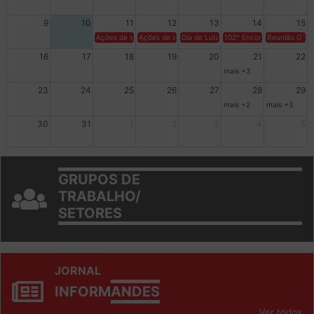
2
3
4
5
6
7
8
9
10
11
12
13
14
15
Ações de solidariedade a Cuba no Rio Grande do Sul - 100 anos 
Ações de solidariedade a Cuba no Rio Grande do Su
Dia de Luta em Defesa de Cuba e da S
102º Encontro da Regional
Reunião GTPE
16
17
18
19
20
21
22
mais +3
23
24
25
26
27
28
29
mais +2
mais +3
30
31
1
2
3
4
5
GRUPOS DE
TRABALHO/
SETORES
JORNAL
INFORM
ANDES