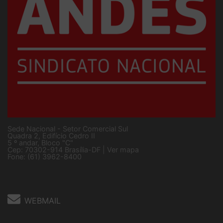
Sede Nacional - Setor Comercial Sul
Quadra 2, Edifício Cedro II
5 º andar, Bloco "C"
Cep: 70302-914 Brasília-DF |
Ver mapa
Fone: (61) 3962-8400
WEBMAIL