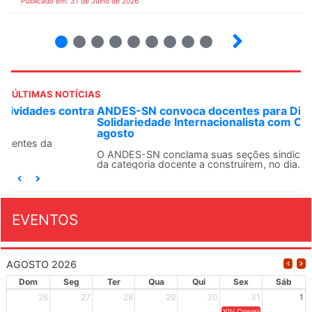
Publicado em: 31 de Julho de 2026
2
3
4
5
6
7
8
9
ÚLTIMAS NOTÍCIAS
ANDES-SN convoca docentes para Dia de
Solidariedade Internacionalista com Cuba em 13 de
agosto
O ANDES-SN conclama suas seções sindicais e o conjunto
da categoria docente a construírem, no dia...
EVENTOS
AGOSTO 2026
Dom
Seg
Ter
Qua
Qui
Sex
Sáb
26
27
28
29
30
31
1