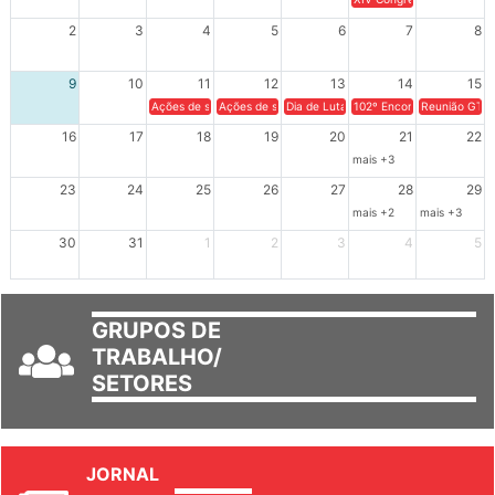
XIV Congresso Brasileiro 
2
3
4
5
6
7
8
9
10
11
12
13
14
15
Ações de solidariedade a Cuba no Rio Grande do Sul - 100 anos 
Ações de solidariedade a Cuba no Rio Grande do Su
Dia de Luta em Defesa de Cuba e da S
102º Encontro da Regional
Reunião GTPE
16
17
18
19
20
21
22
mais +3
23
24
25
26
27
28
29
mais +2
mais +3
30
31
1
2
3
4
5
GRUPOS DE
TRABALHO/
SETORES
JORNAL