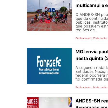
multicampi e e
O ANDES-SN public
que dá continuid
públicas, institut
que possuem estr
regiões de...
Publicado em: 25 de Junho
MGI envia pau
nesta quinta (
A segunda rodada
Entidades Naciona
federal ocorrerá n
foi confirmada dia
Publicado em: 24 de Junho
ANDES-SN reaf
Reparação em 