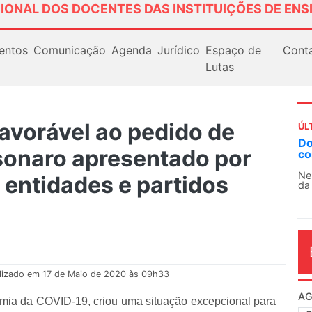
IONAL DOS DOCENTES DAS INSTITUIÇÕES DE ENS
entos
Comunicação
Agenda
Jurídico
Espaço de
Cont
Lutas
vorável ao pedido de
ÚL
AN
sonaro apresentado por
So
13
 entidades e partidos
O 
co
dia
lizado em 17 de Maio de 2020 às 09h33
emia da COVID-19, criou uma situação excepcional para