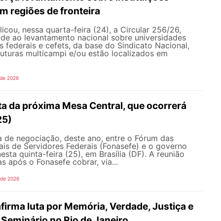
m regiões de fronteira
ou, nessa quarta-feira (24), a Circular 256/26,
ade ao levantamento nacional sobre universidades
os federais e cefets, da base do Sindicato Nacional,
uturas multicampi e/ou estão localizados em
 de 2026
ta da próxima Mesa Central, que ocorrerá
25)
 de negociação, deste ano, entre o Fórum das
is de Servidores Federais (Fonasefe) e o governo
esta quinta-feira (25), em Brasília (DF). A reunião
s após o Fonasefe cobrar, via...
 de 2026
irma luta por Memória, Verdade, Justiça e
Seminário no Rio de Janeiro