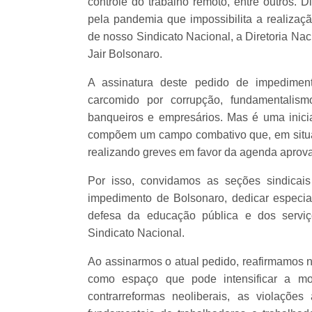
controle do trabalho remoto, entre outros. 
pela pandemia que impossibilita a realizaç
de nosso Sindicato Nacional, a Diretoria Na
Jair Bolsonaro.
A assinatura deste pedido de impediment
carcomido por corrupção, fundamentalismo
banqueiros e empresários. Mas é uma inicia
compõem um campo combativo que, em situaç
realizando greves em favor da agenda aprova
Por isso, convidamos as seções sindicai
impedimento de Bolsonaro, dedicar especia
defesa da educação pública e dos serviç
Sindicato Nacional.
Ao assinarmos o atual pedido, reafirmamos n
como espaço que pode intensificar a mob
contrarreformas neoliberais, as violações