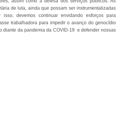
ores, assim como a defesa dos serviços públicos. As
ritária de luta, ainda que possam ser instrumentalizadas
 isso, devemos continuar envidando esforços para
classe trabalhadora para impedir o avanço do genocídio
ro diante da pandemia da COVID-19 e defender nossas