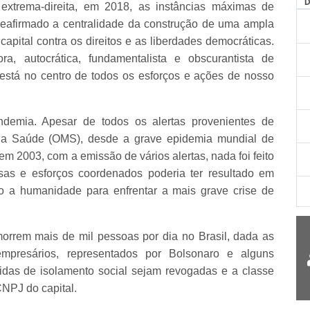
AG
extrema-direita, em 2018, as instâncias máximas de
eafirmado a centralidade da construção de uma ampla
apital contra os direitos e as liberdades democráticas.
ora, autocrática, fundamentalista e obscurantista de
está no centro de todos os esforços e ações de nosso
demia. Apesar de todos os alertas provenientes de
a Saúde (OMS), desde a grave epidemia mundial de
 2003, com a emissão de vários alertas, nada foi feito
sas e esforços coordenados poderia ter resultado em
o a humanidade para enfrentar a mais grave crise de
morrem mais de mil pessoas por dia no Brasil, dada as
empresários, representados por Bolsonaro e alguns
idas de isolamento social sejam revogadas e a classe
CNPJ do capital.