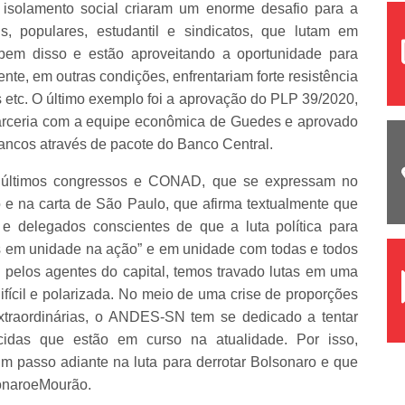
isolamento social criaram um enorme desafio para a
s, populares, estudantil e sindicatos, que lutam em
abem disso e estão aproveitando a oportunidade para
nte, em outras condições, enfrentariam forte resistência
etc. O último exemplo foi a aprovação do PLP 39/2020,
arceria com a equipe econômica de Guedes e aprovado
bancos através de pacote do Banco Central.
 últimos congressos e CONAD, que se expressam no
 e na carta de São Paulo, que afirma textualmente que
e delegados conscientes de que a luta política para
as em unidade na ação” e em unidade com todas e todos
os pelos agentes do capital, temos travado lutas em uma
ifícil e polarizada. No meio de uma crise de proporções
xtraordinárias, o ANDES-SN tem se dedicado a tentar
cidas que estão em curso na atualidade. Por isso,
m passo adiante na luta para derrotar Bolsonaro e que
onaroeMourão.