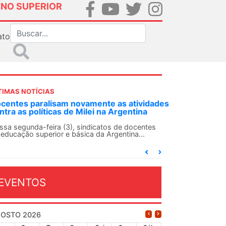
INO SUPERIOR
ato
TIMAS NOTÍCIAS
DES-SN convoca docentes para Dia de
lidariedade Internacionalista com Cuba em
 de agosto
ANDES-SN conclama suas seções sindicais e o
njunto da categoria docente a construírem, no
...
EVENTOS