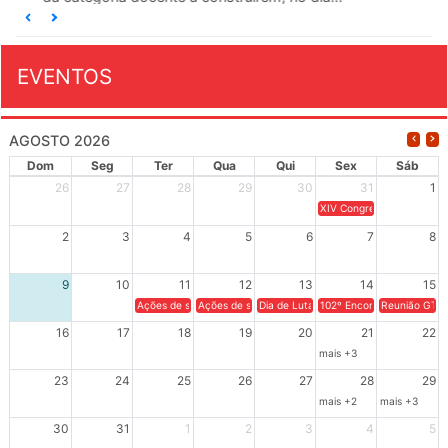
EVENTOS
AGOSTO 2026
Dom
Seg
Ter
Qua
Qui
Sex
Sáb
26
27
28
29
30
31
1
XIV Congresso Brasileiro 
2
3
4
5
6
7
8
9
10
11
12
13
14
15
Ações de solidariedade a Cuba no Rio Grande do Sul - 100 anos 
Ações de solidariedade a Cuba no Rio Grande do Su
Dia de Luta em Defesa de Cuba e da S
102º Encontro da Regional
Reunião GTPE
16
17
18
19
20
21
22
mais +3
23
24
25
26
27
28
29
mais +2
mais +3
30
31
1
2
3
4
5