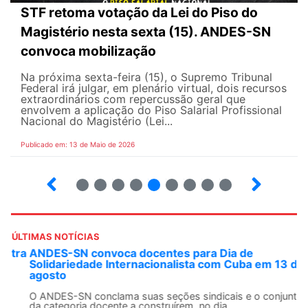
STF retoma votação da Lei do Piso do
Magistério nesta sexta (15). ANDES-SN
convoca mobilização
Na próxima sexta-feira (15), o Supremo Tribunal
Federal irá julgar, em plenário virtual, dois recursos
extraordinários com repercussão geral que
envolvem a aplicação do Piso Salarial Profissional
Nacional do Magistério (Lei...
Publicado em: 13 de Maio de 2026
6
7
8
9
10
12
13
14
ÚLTIMAS NOTÍCIAS
ANDES-SN convoca docentes para Dia de
Solidariedade Internacionalista com Cuba em 13 de
agosto
O ANDES-SN conclama suas seções sindicais e o conjunto
da categoria docente a construírem, no dia...