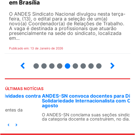
em Brasília
O ANDES Sindicato Nacional divulgou nesta terça-
feira, (13), o edital para a seleção de um(a)
novo(a) Coordenador(a) de Relações de Trabalho.
A vaga é destinada a profissionais que atuarão
presencialmente na sede do sindicato, localizada
em...
Publicado em: 13 de Janeiro de 2026
21
22
23
24
25
26
27
28
29
ÚLTIMAS NOTÍCIAS
ANDES-SN convoca docentes para Dia de
Solidariedade Internacionalista com Cuba em 13 de
agosto
O ANDES-SN conclama suas seções sindicais e o conjunto
da categoria docente a construírem, no dia...