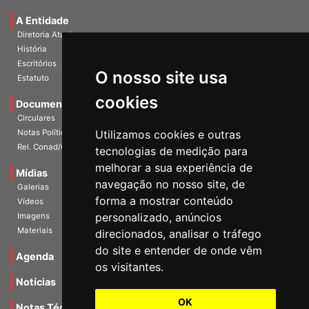
Universidade e Sociedade
A Entidade
Diretoria Atual
História
O nosso site usa
Escritórios
Estatuto
cookies
Documentos
Circulares
Utilizamos cookies e outras
Notas Políticas
tecnologias de medição para
Rel. Conad/Congresso
melhorar a sua experiência de
navegação no nosso site, de
Mídias
Galerias
forma a mostrar conteúdo
Vídeos
personalizado, anúncios
Imagens
direcionados, analisar o tráfego
Materiais
do site e entender de onde vêm
os visitantes.
Agenda
Notícias
OK