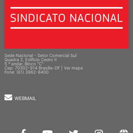
Sede Nacional - Setor Comercial Sul
Quadra 2, Edifício Cedro II
5 º andar, Bloco "C"
Cep: 70302-914 Brasília-DF |
Ver mapa
Fone: (61) 3962-8400
WEBMAIL