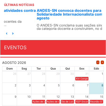
ÚLTIMAS NOTÍCIAS
ANDES-SN convoca docentes para Dia de
Solidariedade Internacionalista com Cuba em 13 de
agosto
O ANDES-SN conclama suas seções sindicais e o conjunto
da categoria docente a construírem, no dia...
EVENTOS
AGOSTO 2026
Dom
Seg
Ter
Qua
Qui
Sex
Sáb
26
27
28
29
30
31
1
XIV Congresso Brasileiro 
2
3
4
5
6
7
8
9
10
11
12
13
14
15
Ações de solidariedade a Cuba no Rio Grande do Sul - 100 anos 
Ações de solidariedade a Cuba no Rio Grande do Su
Dia de Luta em Defesa de Cuba e da S
102º Encontro da Regional
Reunião GTPE