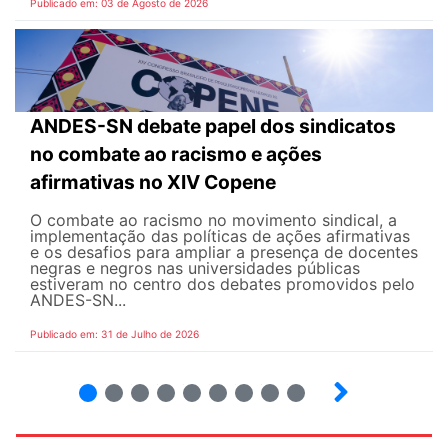
Publicado em: 03 de Agosto de 2026
ANDES-SN debate papel dos sindicatos
no combate ao racismo e ações
afirmativas no XIV Copene
O combate ao racismo no movimento sindical, a
implementação das políticas de ações afirmativas
e os desafios para ampliar a presença de docentes
negras e negros nas universidades públicas
estiveram no centro dos debates promovidos pelo
ANDES-SN...
Publicado em: 31 de Julho de 2026
2
3
4
5
6
7
8
9