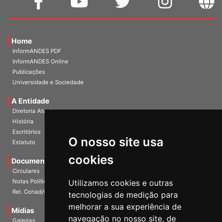
Home
InformANDES PDF
InformANDES Online
Publicações
Universidade e Sociedade
A Entidade
Diretoria Atual
História
O nosso site usa
Escritórios
Estatuto
cookies
Documentos
Circulares
Utilizamos cookies e outras
Notas Políticas
tecnologias de medição para
Rel. Conad/Congresso
melhorar a sua experiência de
navegação no nosso site, de
Mídias