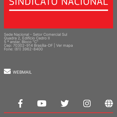
Sede Nacional - Setor Comercial Sul
Quadra 2, Edifício Cedro II
5 º andar, Bloco "C"
Cep: 70302-914 Brasília-DF |
Ver mapa
Fone: (61) 3962-8400
WEBMAIL