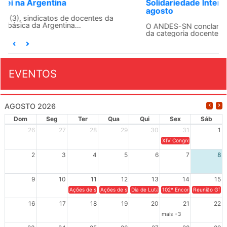
Solidariedade Internacionalista com Cuba em 13 de
agosto
O ANDES-SN conclama suas seções sindicais e o conjunto
da categoria docente a construírem, no dia...
EVENTOS
AGOSTO 2026
Dom
Seg
Ter
Qua
Qui
Sex
Sáb
26
27
28
29
30
31
1
XIV Congresso Brasileiro 
2
3
4
5
6
7
8
9
10
11
12
13
14
15
Ações de solidariedade a Cuba no Rio Grande do Sul - 100 anos 
Ações de solidariedade a Cuba no Rio Grande do Su
Dia de Luta em Defesa de Cuba e da S
102º Encontro da Regional
Reunião GTPE
16
17
18
19
20
21
22
mais +3