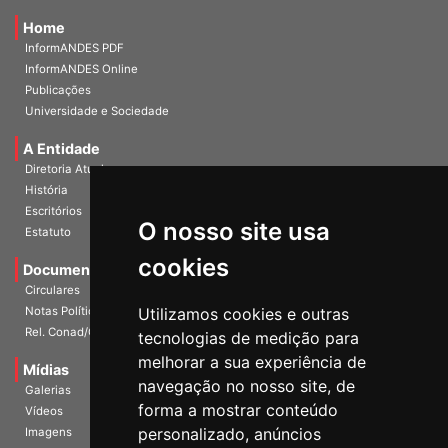
Home
InformANDES PDF
InformANDES Online
Publicações
Universidade e Sociedade
A Entidade
Diretoria Atual
História
O nosso site usa
Escritórios
Estatuto
cookies
Documentos
Circulares
Utilizamos cookies e outras
Notas Políticas
tecnologias de medição para
Rel. Conad/Congresso
melhorar a sua experiência de
navegação no nosso site, de
Mídias
Galerias
forma a mostrar conteúdo
Vídeos
personalizado, anúncios
Imagens