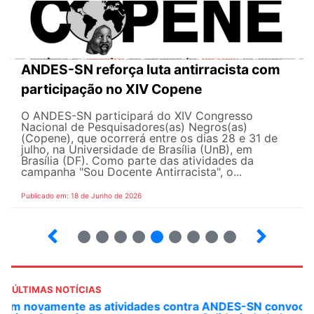
ANDES-SN reforça luta antirracista com
participação no XIV Copene
O ANDES-SN participará do XIV Congresso
Nacional de Pesquisadores(as) Negros(as)
(Copene), que ocorrerá entre os dias 28 e 31 de
julho, na Universidade de Brasília (UnB), em
Brasília (DF). Como parte das atividades da
campanha "Sou Docente Antirracista", o...
Publicado em: 18 de Junho de 2026
2
3
4
5
6
7
8
9
10
ÚLTIMAS NOTÍCIAS
ANDES-SN convoca docentes para Dia de