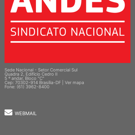
Sede Nacional - Setor Comercial Sul
Quadra 2, Edifício Cedro II
5 º andar, Bloco "C"
Cep: 70302-914 Brasília-DF |
Ver mapa
Fone: (61) 3962-8400
WEBMAIL