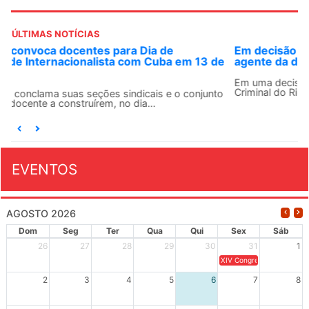
ÚLTIMAS NOTÍCIAS
Em decisão inédita, Justiça Federal condena ex-
agente da ditadura por estupro
Em uma decisão considerada histórica, a 2ª Vara Federal
Criminal do Rio de Janeiro condenou o...
EVENTOS
AGOSTO 2026
Dom
Seg
Ter
Qua
Qui
Sex
Sáb
26
27
28
29
30
31
1
XIV Congresso Brasileiro 
2
3
4
5
6
7
8
9
10
11
12
13
14
15