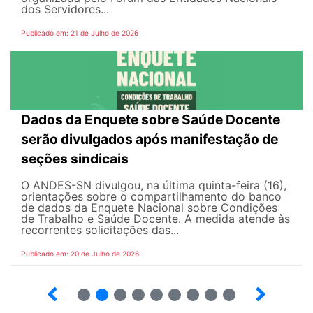
dos Servidores...
Publicado em: 21 de Julho de 2026
Dados da Enquete sobre Saúde Docente
serão divulgados após manifestação de
seções sindicais
O ANDES-SN divulgou, na última quinta-feira (16),
orientações sobre o compartilhamento do banco
de dados da Enquete Nacional sobre Condições
de Trabalho e Saúde Docente. A medida atende às
recorrentes solicitações das...
Publicado em: 20 de Julho de 2026
2
3
4
5
6
7
8
9