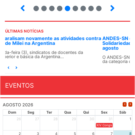
7
8
9
10
12
13
14
15
ÚLTIMAS NOTÍCIAS
ANDES-SN convoca docentes para Dia de
Solidariedade Internacionalista com Cuba em 13 de
agosto
O ANDES-SN conclama suas seções sindicais e o conjunto
da categoria docente a construírem, no dia...
EVENTOS
AGOSTO 2026
Dom
Seg
Ter
Qua
Qui
Sex
Sáb
26
27
28
29
30
31
1
XIV Congresso Brasileiro 