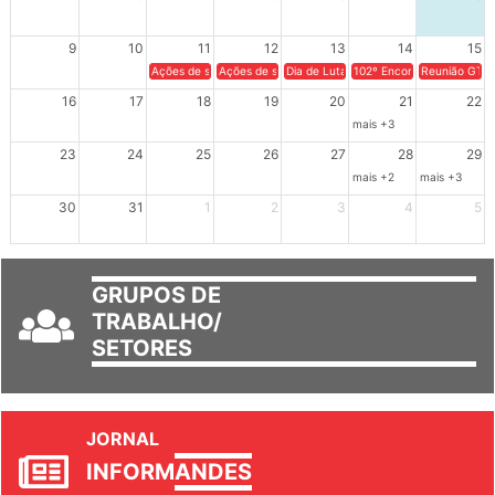
2
3
4
5
6
7
8
9
10
11
12
13
14
15
Ações de solidariedade a Cuba no Rio Grande do Sul - 100 anos 
Ações de solidariedade a Cuba no Rio Grande do Su
Dia de Luta em Defesa de Cuba e da S
102º Encontro da Regional
Reunião GTPE
16
17
18
19
20
21
22
mais +3
23
24
25
26
27
28
29
mais +2
mais +3
30
31
1
2
3
4
5
GRUPOS DE
TRABALHO/
SETORES
JORNAL
INFORM
ANDES