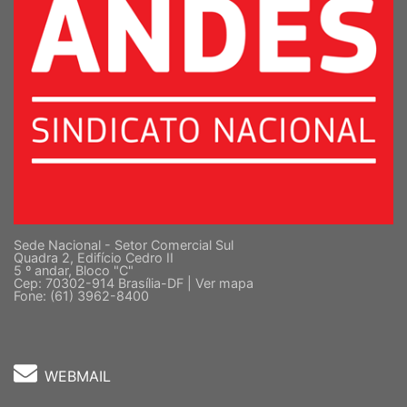
Sede Nacional - Setor Comercial Sul
Quadra 2, Edifício Cedro II
5 º andar, Bloco "C"
Cep: 70302-914 Brasília-DF |
Ver mapa
Fone: (61) 3962-8400
WEBMAIL