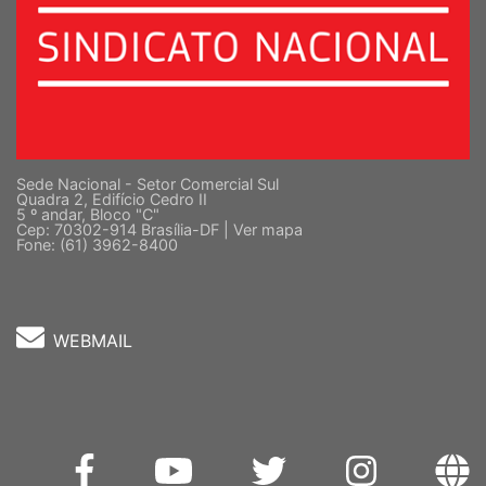
Sede Nacional - Setor Comercial Sul
Quadra 2, Edifício Cedro II
5 º andar, Bloco "C"
Cep: 70302-914 Brasília-DF |
Ver mapa
Fone: (61) 3962-8400
WEBMAIL