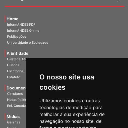
Home
InformANDES PDF
InformANDES Online
Publicações
Universidade e Sociedade
A Entidade
Diretoria Atual
História
O nosso site usa
Escritórios
Estatuto
cookies
Documentos
Circulares
Utilizamos cookies e outras
Notas Políticas
tecnologias de medição para
Rel. Conad/Congresso
melhorar a sua experiência de
navegação no nosso site, de
Mídias
Galerias