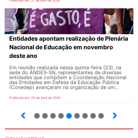
Publicado em: 27 de Abril de 2026
Entidades apontam realização de Plenária
Nacional de Educação em novembro
deste ano
Em reunião realizada nessa quinta-feira (23), na
sede do ANDES-SN, representantes de diversas
entidades que compõem a Coordenação Nacional
das Entidades em Defesa da Educação Pública
(Conedep) avançaram na organização de um...
Publicado em: 24 de Abril de 2026
8
9
10
12
13
14
15
16