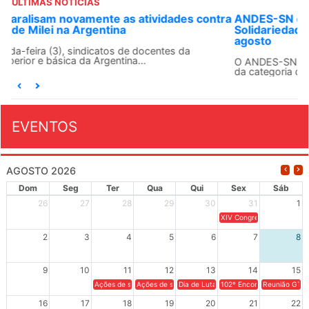
ÚLTIMAS NOTÍCIAS
ANDES-SN convoca docentes para Dia de
Solidariedade Internacionalista com Cuba em 13 de
agosto
O ANDES-SN conclama suas seções sindicais e o conjunto
da categoria docente a construírem, no dia...
EVENTOS
AGOSTO 2026
Dom
Seg
Ter
Qua
Qui
Sex
Sáb
26
27
28
29
30
31
1
XIV Congresso Brasileiro 
2
3
4
5
6
7
8
9
10
11
12
13
14
15
Ações de solidariedade a Cuba no Rio Grande do Sul - 100 anos 
Ações de solidariedade a Cuba no Rio Grande do Su
Dia de Luta em Defesa de Cuba e da S
102º Encontro da Regional
Reunião GTPE