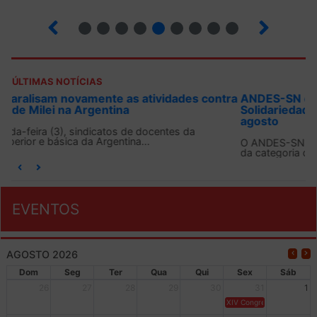
13
14
15
16
17
18
19
20
21
ÚLTIMAS NOTÍCIAS
ANDES-SN convoca docentes para Dia de
Solidariedade Internacionalista com Cuba em 13 de
agosto
O ANDES-SN conclama suas seções sindicais e o conjunto
da categoria docente a construírem, no dia...
EVENTOS
AGOSTO 2026
Dom
Seg
Ter
Qua
Qui
Sex
Sáb
26
27
28
29
30
31
1
XIV Congresso Brasileiro 