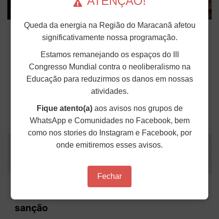
ATENÇÃO!
Novos artigos de dossiê debatem saúde
Queda da energia na Região do Maracanã afetou
significativamente nossa programação.
mental, desigualdades de gênero e
impactos da jornada 6x1
Estamos remanejando os espaços do III
Congresso Mundial contra o neoliberalismo na
O dossiê “Fim da Escala 6×1 e Redução da
Educação para reduzirmos os danos em nossas
Jornada de Trabalho” publicou mais três textos
que aprofundam o debate sobre os efeitos da
atividades.
organização do tempo de trabalho na vida da
classe trabalhadora. Os 27º, 28º e 29º artigos da...
Fique atento(a)
aos avisos nos grupos de
WhatsApp e Comunidades no Facebook, bem
Publicado em: 12 de Março de 2026
como nos stories do Instagram e Facebook, por
onde emitiremos esses avisos.
Fechar
Senado aprova fim da lista tríplice para
escolha de reitoras e reitores; texto vai à
sanção