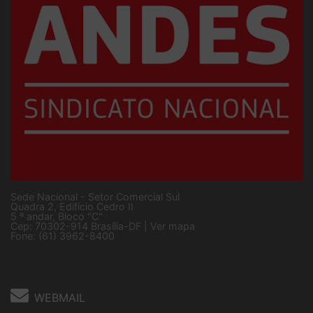
Sede Nacional - Setor Comercial Sul
Quadra 2, Edifício Cedro II
5 º andar, Bloco "C"
Cep: 70302-914 Brasília-DF |
Ver mapa
Fone: (61) 3962-8400
WEBMAIL