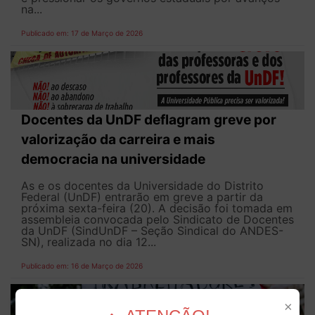
na...
Publicado em: 17 de Março de 2026
Docentes da UnDF deflagram greve por
valorização da carreira e mais
democracia na universidade
As e os docentes da Universidade do Distrito
Federal (UnDF) entrarão em greve a partir da
próxima sexta-feira (20). A decisão foi tomada em
assembleia convocada pelo Sindicato de Docentes
da UnDF (SindUnDF – Seção Sindical do ANDES-
SN), realizada no dia 12...
Publicado em: 16 de Março de 2026
×