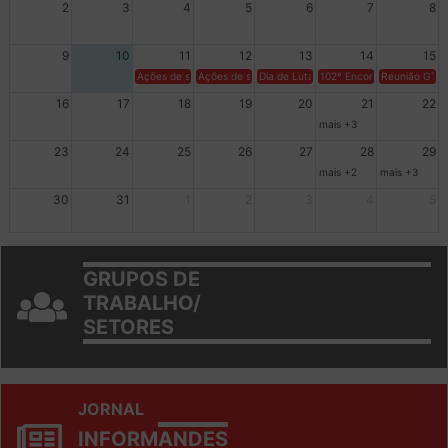
2
3
4
5
6
7
8
9
10
11
12
13
14
15
Ações de solidariedade a Cuba no Rio Grande do Sul - 100 anos 
Ações de solidariedade a Cuba no Rio Grande do Su
Dia de Luta em Defesa de Cuba e da S
102º Encontro da Regional
Reunião GTPE
16
17
18
19
20
21
22
mais +3
23
24
25
26
27
28
29
mais +2
mais +3
30
31
1
2
3
4
5
GRUPOS DE
TRABALHO/
SETORES
JORNAL