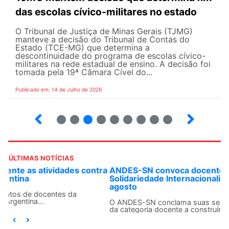
das escolas cívico-militares no estado
O Tribunal de Justiça de Minas Gerais (TJMG)
manteve a decisão do Tribunal de Contas do
Estado (TCE-MG) que determina a
descontinuidade do programa de escolas cívico-
militares na rede estadual de ensino. A decisão foi
tomada pela 19ª Câmara Cível do...
Publicado em: 14 de Julho de 2026
2
3
4
5
6
7
8
9
ÚLTIMAS NOTÍCIAS
ANDES-SN convoca docentes para Dia de
Solidariedade Internacionalista com Cuba em 13 de
agosto
O ANDES-SN conclama suas seções sindicais e o conjunto
da categoria docente a construírem, no dia...