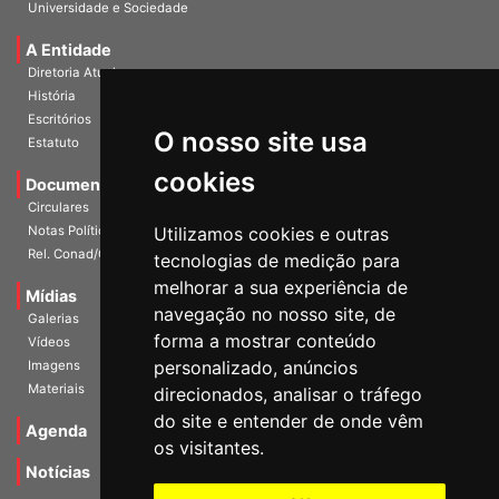
Publicações
Universidade e Sociedade
A Entidade
Diretoria Atual
História
O nosso site usa
Escritórios
Estatuto
cookies
Documentos
Circulares
Utilizamos cookies e outras
Notas Políticas
tecnologias de medição para
Rel. Conad/Congresso
melhorar a sua experiência de
navegação no nosso site, de
Mídias
Galerias
forma a mostrar conteúdo
Vídeos
personalizado, anúncios
Imagens
direcionados, analisar o tráfego
Materiais
do site e entender de onde vêm
os visitantes.
Agenda
Notícias