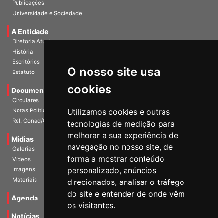
InformANDES Online
Publicações
Universidade e Sociedade
A Entidade
Diretoria Atual
História
O nosso site usa
Escritórios
Estatuto
cookies
Documentos
Circulares
Utilizamos cookies e outras
Notas Políticas
tecnologias de medição para
Rel. Conad/Congresso
melhorar a sua experiência de
navegação no nosso site, de
Mídias
Galerias
forma a mostrar conteúdo
Vídeos
personalizado, anúncios
Imagens
direcionados, analisar o tráfego
Materiais
do site e entender de onde vêm
os visitantes.
Agenda