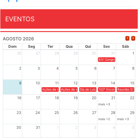
EVENTOS
AGOSTO 2026
Dom
Seg
Ter
Qua
Qui
Sex
Sáb
26
27
28
29
30
31
1
XIV Congresso Brasileiro 
2
3
4
5
6
7
8
9
10
11
12
13
14
15
Ações de solidariedade a Cuba no Rio Grande do Sul - 100 anos 
Ações de solidariedade a Cuba no Rio Grande do Su
Dia de Luta em Defesa de Cuba e da S
102º Encontro da Regional
Reunião GTPE
16
17
18
19
20
21
22
mais +3
23
24
25
26
27
28
29
mais +2
mais +3
30
31
1
2
3
4
5