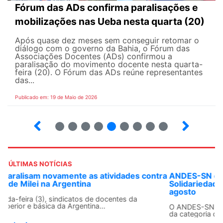
Fórum das ADs confirma paralisações e
mobilizações nas Ueba nesta quarta (20)
Após quase dez meses sem conseguir retomar o
diálogo com o governo da Bahia, o Fórum das
Associações Docentes (ADs) confirmou a
paralisação do movimento docente nesta quarta-
feira (20). O Fórum das ADs reúne representantes
das...
Publicado em: 19 de Maio de 2026
5
6
7
8
9
10
12
13
ÚLTIMAS NOTÍCIAS
ANDES-SN convoca docentes para Dia de
Solidariedade Internacionalista com Cuba em 13 de
agosto
O ANDES-SN conclama suas seções sindicais e o conjunto
da categoria docente a construírem, no dia...