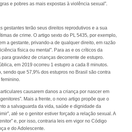
ras e pobres as mais expostas à violência sexual”.
 gestantes terão seus direitos reprodutivos e a sua
timas de crime. O artigo sexto do PL 5435, por exemplo,
em a gestante, privando-a de qualquer direito, em razão
ciência física ou mental”. Para as e os críticos da
a para gravidez de crianças decorrente de estupro.
blica, em 2019 ocorreu 1 estupro a cada 8 minutos.
, sendo que 57,9% dos estupros no Brasil são contra
 feminino.
 particulares causarem danos a criança por nascer em
enitores”. Mais a frente, o nono artigo propõe que o
nto a salvaguarda da vida, saúde e dignidade da
ir”, até se o genitor estiver forçado a relação sexual. A
nitor” e, por isso, contraria leis em vigor no Código
ança e do Adolescente.