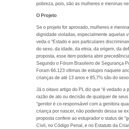
pobreza, pois, são as mulheres e meninas neg
O Projeto
Se o projeto for aprovado, mulheres e meninas
dignidade violadas, especialmente aquelas ví
veda o “Estado e aos particulares discriminar
do sexo, da idade, da etnia, da origem, da defi
proposta, esse item poderia abrir precedênci
Segundo o Fórum Brasileiro de Segurança Pú
Foram 66.123 vítimas de estupro naquele ano
crianças de até 13 anos e 85,7% são do sexo
Já o oitavo artigo do PL diz que “é vedado a
razão de ato ou decisão de qualquer de seus g
“genitor é co-responsável com a genitora qua
criança por nascer, não podendo dessa se exim
proposta confere ao estuprador o status de “ge
Civil, no Código Penal, e no Estatuto da Cri