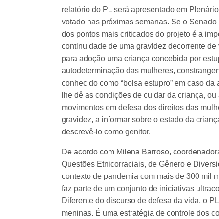
relatório do PL será apresentado em Plenári
votado nas próximas semanas. Se o Senado a
dos pontos mais criticados do projeto é a im
continuidade de uma gravidez decorrente de vi
para adoção uma criança concebida por estup
autodeterminação das mulheres, constrangen
conhecido como “bolsa estupro” em caso da a
lhe dê as condições de cuidar da criança, ou
movimentos em defesa dos direitos das mulhe
gravidez, a informar sobre o estado da crianç
descrevê-lo como genitor.
De acordo com Milena Barroso, coordenadora
Questões Etnicorraciais, de Gênero e Div
contexto de pandemia com mais de 300 mil mo
faz parte de um conjunto de iniciativas ultra
Diferente do discurso de defesa da vida, o PL
meninas. É uma estratégia de controle dos c