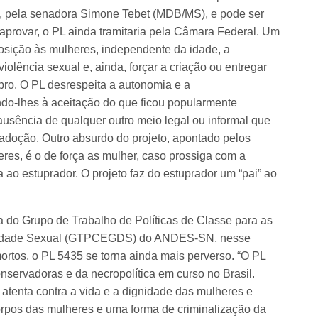
o, pela senadora Simone Tebet (MDB/MS), e pode ser
provar, o PL ainda tramitaria pela Câmara Federal. Um
posição às mulheres, independente da idade, a
olência sexual e, ainda, forçar a criação ou entregar
ro. O PL desrespeita a autonomia e a
do-lhes à aceitação do que ficou popularmente
usência de qualquer outro meio legal ou informal que
 adoção. Outro absurdo do projeto, apontado pelos
res, é o de força as mulher, caso prossiga com a
a ao estuprador. O projeto faz do estuprador um “pai” ao
 do Grupo de Trabalho de Políticas de Classe para as
ersidade Sexual (GTPCEGDS) do ANDES-SN, nesse
rtos, o PL 5435 se torna ainda mais perverso. “O PL
conservadoras e da necropolítica em curso no Brasil.
 atenta contra a vida e a dignidade das mulheres e
orpos das mulheres e uma forma de criminalização da