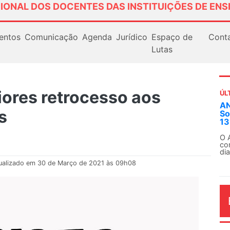
IONAL DOS DOCENTES DAS INSTITUIÇÕES DE ENS
entos
Comunicação
Agenda
Jurídico
Espaço de
Cont
Lutas
ores retrocesso aos
ÚL
AN
es
So
13
O 
co
dia
ualizado em 30 de Março de 2021 às 09h08