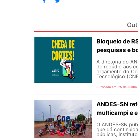
Out
Bloqueio de 
pesquisas e b
A diretoria do AN
de repúdio aos c
orçamento do Con
Tecnológico (CNPq
Publicado em: 25 de Junho
ANDES-SN refo
multicampi e e
O ANDES-SN public
que dá continuid
públicas, institut