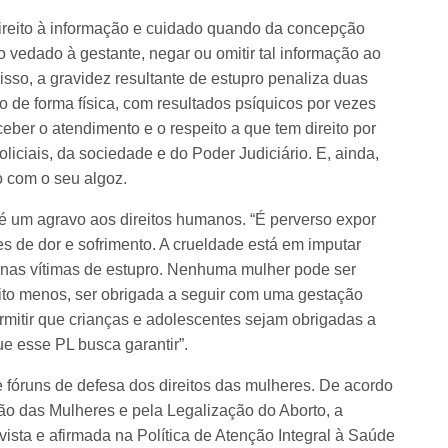
 direito à informação e cuidado quando da concepção
o vedado à gestante, negar ou omitir tal informação ao
isso, a gravidez resultante de estupro penaliza duas
o de forma física, com resultados psíquicos por vezes
eceber o atendimento e o respeito a que tem direito por
policiais, da sociedade e do Poder Judiciário. E, ainda,
o com o seu algoz.
é um agravo aos direitos humanos. “É perverso expor
s de dor e sofrimento. A crueldade está em imputar
inas vítimas de estupro. Nenhuma mulher pode ser
uito menos, ser obrigada a seguir com uma gestação
mitir que crianças e adolescentes sejam obrigadas a
que esse PL busca garantir”.
e fóruns de defesa dos direitos das mulheres. De acordo
ão das Mulheres e pela Legalização do Aborto, a
evista e afirmada na Política de Atenção Integral à Saúde