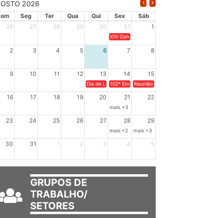
OSTO 2026
Dom
Seg
Ter
Qua
Qui
Sex
Sáb
26
27
28
29
30
31
1
XIV Congresso Brasileiro de Pesquisadores(a
2
3
4
5
6
7
8
9
10
11
12
13
14
15
Dia de Luta em Defesa de Cuba e da Soberania dos Po
102º Encontro da Regional Leste, “Em terra e
Reunião GTPE.
16
17
18
19
20
21
22
mais +3
23
24
25
26
27
28
29
mais +2
mais +3
30
31
1
2
3
4
5
GRUPOS DE
TRABALHO/
SETORES