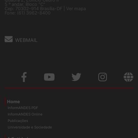
Sede Nacional - Setor Comercial Sul
Quadra 2, Edifício Cedro II
5 º andar, Bloco "C"
Cep: 70302-914 Brasília-DF |
Ver mapa
Fone: (61) 3962-8400
WEBMAIL
Home
InformANDES PDF
InformANDES Online
Publicações
Universidade e Sociedade