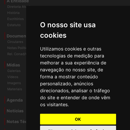
A Entidade
Diretoria Atual
História
O nosso site usa
Escritórios
Estatuto
cookies
Documentos
Circulares
Utilizamos cookies e outras
Notas Políticas
tecnologias de medição para
Rel. Conad/Congresso
melhorar a sua experiência de
navegação no nosso site, de
Mídias
Galerias
forma a mostrar conteúdo
Vídeos
personalizado, anúncios
Imagens
direcionados, analisar o tráfego
Materiais
do site e entender de onde vêm
os visitantes.
Agenda
Notícias
OK
Notas Técnicas