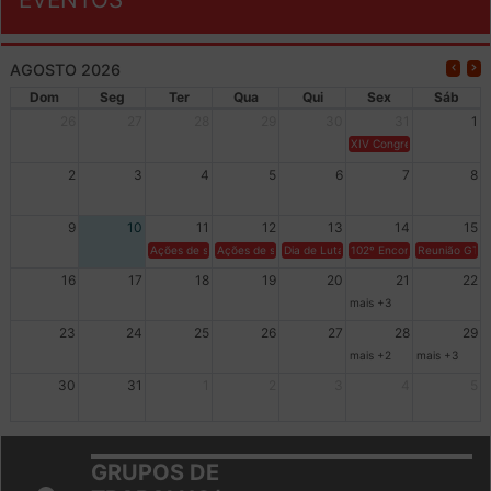
EVENTOS
AGOSTO 2026
Dom
Seg
Ter
Qua
Qui
Sex
Sáb
26
27
28
29
30
31
1
XIV Congresso Brasileiro 
2
3
4
5
6
7
8
9
10
11
12
13
14
15
Ações de solidariedade a Cuba no Rio Grande do Sul - 100 anos 
Ações de solidariedade a Cuba no Rio Grande do Su
Dia de Luta em Defesa de Cuba e da S
102º Encontro da Regional
Reunião GTPE
16
17
18
19
20
21
22
mais +3
23
24
25
26
27
28
29
mais +2
mais +3
30
31
1
2
3
4
5
GRUPOS DE