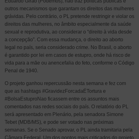
Eduardo Girão (Podemos), não traz políticas públicas e
outros mecanismos que garantam os direitos das mulheres
grávidas. Pelo contrário, o PL pretende restringir e violar os
direitos das mulheres, no âmbito especialmente da saúde
sexual e reprodutiva, ao considerar o “direito à vida desde
a concepção”. Com essa mudança, o direito ao aborto
legal no país, seria considerado crime. No Brasil, o aborto
é garantido por lei em casos de estupro, onde há risco de
vida para a mãe ou anencefalia do feto, conforme o Código
Penal de 1940.
O projeto ganhou repercussão nesta semana e fez com
que as hashtags #GravidezForcadaÉTortura e
#BolsaEstuproNao ficassem entre os assuntos mais
comentados nas redes sociais do país. O relatório do PL
será apresentado em Plenário, pela senadora Simone
Tebet (MDB/MS), e pode ser votado nas próximas
semanas. Se o Senado aprovar, o PL ainda tramitaria pela
Câmara Federal. Um dos pontos mais criticados do projeto