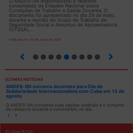
O ANDES-SN disponibilizou o relatório
consolidado da Enquete Nacional sobre
Condições de Trabalho e Saúde Docente. O
documento foi apresentado no dia 29 de maio,
durante a reunião do Grupo de Trabalho de
Seguridade Social e Assuntos de Aposentadoria
(GTSSA),...
Publicado em: 03 de Junho de 2026
3
4
5
6
7
8
9
10
ÚLTIMAS NOTÍCIAS
ANDES-SN convoca docentes para Dia de
Solidariedade Internacionalista com Cuba em 13 de
agosto
O ANDES-SN conclama suas seções sindicais e o conjunto
da categoria docente a construírem, no dia...