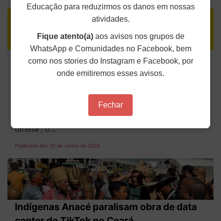
Educação para reduzirmos os danos em nossas
atividades.
Fique atento(a)
aos avisos nos grupos de
WhatsApp e Comunidades no Facebook, bem
ANDES-SN disponibiliza Caderno de
como nos stories do Instagram e Facebook, por
Textos do 69º Conad
onde emitiremos esses avisos.
A Secretaria do ANDES-SN divulgou, na última
sexta-feira (12), o Caderno de Textos do 69º
Conad do Sindicato Nacional. Com o tema central
Fechar
“Guarnicê a luta pela educação pública na terra da
Balaiada: contra o imperialismo e a extrema
direita”, o...
Publicado em: 15 de Junho de 2026
Indígenas Anacé paralisam obra de data
center do TikTok no Ceará