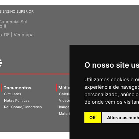
E ENSINO SUPERIOR
Comercial Sul
o II
ia-DF |
Ver mapa
O nosso site u
Utilizamos cookies e o
experiência de navega
Documentos
Mídias
Agenda
Notíci
personalizado, anúncios
Circulares
Galerias
Notas Políticas
Vídeos
de onde vêm os visitan
Rel. Conad/Congresso
Imagens
Materiais
OK
Alterar as min