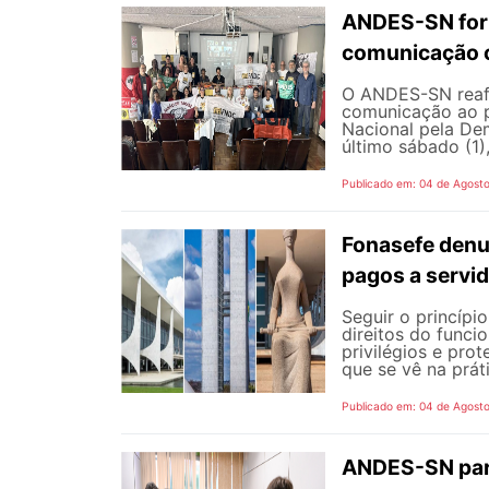
ANDES-SN fort
comunicação c
O ANDES-SN reafi
comunicação ao p
Nacional pela De
último sábado (1),
Publicado em: 04 de Agost
Fonasefe denu
pagos a servi
Seguir o princípi
direitos do funci
privilégios e pro
que se vê na prát
Publicado em: 04 de Agost
ANDES-SN part