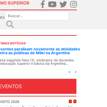
INO SUPERIOR
ato
TIMAS NOTÍCIAS
ANDES-SN convoca docentes para Dia de
Solidariedade Internacionalista com Cuba em
13 de agosto
O ANDES-SN conclama suas seções sindicais e o
conjunto da categoria docente a construírem, no
dia...
EVENTOS
OSTO 2026