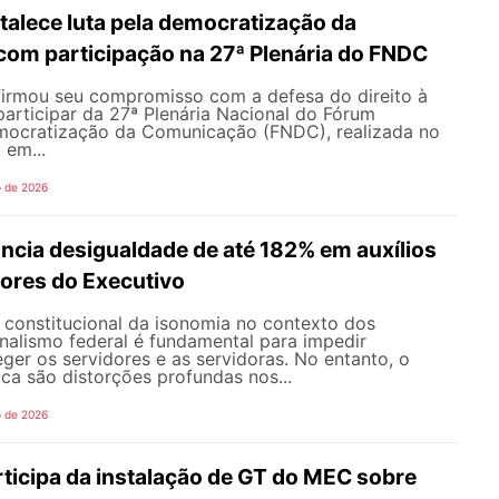
alece luta pela democratização da
om participação na 27ª Plenária do FNDC
rmou seu compromisso com a defesa do direito à
articipar da 27ª Plenária Nacional do Fórum
mocratização da Comunicação (FNDC), realizada no
 em...
o de 2026
ncia desigualdade de até 182% em auxílios
dores do Executivo
o constitucional da isonomia no contexto dos
onalismo federal é fundamental para impedir
teger os servidores e as servidoras. No entanto, o
ica são distorções profundas nos...
o de 2026
icipa da instalação de GT do MEC sobre