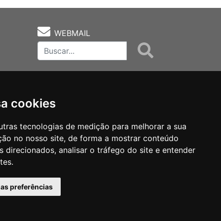
WEBMAIL
sa cookies
utras tecnologias de medição para melhorar a sua
ção no nosso site, de forma a mostrar conteúdo
as
Notas Técnicas
Fale Conocsco
 direcionados, analisar o tráfego do site e entender
tes.
has preferências
MANTIDO POR Camaleão Soft