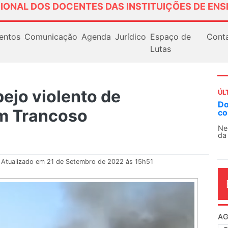
IONAL DOS DOCENTES DAS INSTITUIÇÕES DE ENS
entos
Comunicação
Agenda
Jurídico
Espaço de
Cont
Lutas
ejo violento de
ÚL
Docentes paralisam novamente as atividades
m Trancoso
contra as políticas de Milei na Argentina
Nessa segunda-feira (3), sindicatos de docentes
da educação superior e básica da Argentina...
Atualizado em 21 de Setembro de 2022 às 15h51
AG