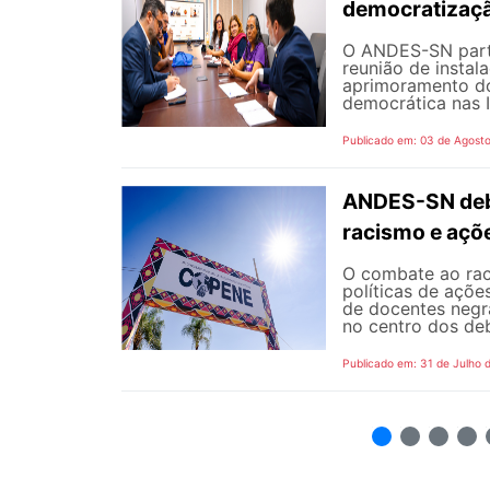
democratizaçã
O ANDES-SN partic
reunião de instal
aprimoramento do
democrática nas I
Publicado em: 03 de Agost
ANDES-SN deba
racismo e açõ
O combate ao rac
políticas de açõe
de docentes negra
no centro dos de
Publicado em: 31 de Julho 
2
3
4
5