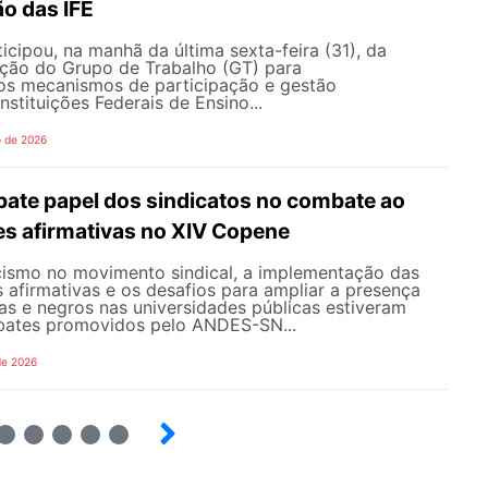
o das IFE
ipou, na manhã da última sexta-feira (31), da
ação do Grupo de Trabalho (GT) para
s mecanismos de participação e gestão
nstituições Federais de Ensino...
o de 2026
te papel dos sindicatos no combate ao
es afirmativas no XIV Copene
ismo no movimento sindical, a implementação das
s afirmativas e os desafios para ampliar a presença
s e negros nas universidades públicas estiveram
bates promovidos pelo ANDES-SN...
de 2026
6
7
8
9