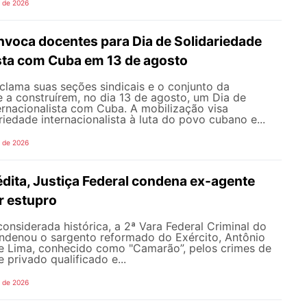
o de 2026
oca docentes para Dia de Solidariedade
ista com Cuba em 13 de agosto
ama suas seções sindicais e o conjunto da
 a construírem, no dia 13 de agosto, um Dia de
ernacionalista com Cuba. A mobilização visa
riedade internacionalista à luta do povo cubano e...
o de 2026
dita, Justiça Federal condena ex-agente
or estupro
nsiderada histórica, a 2ª Vara Federal Criminal do
ondenou o sargento reformado do Exército, Antônio
de Lima, conhecido como "Camarão”, pelos crimes de
 privado qualificado e...
o de 2026