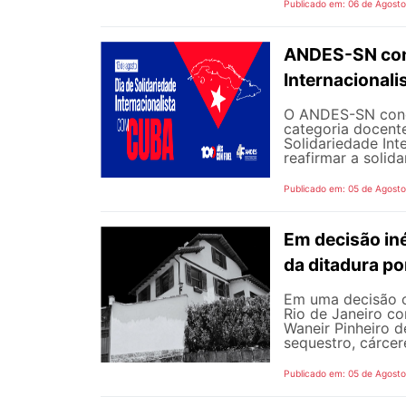
Publicado em: 06 de Agost
ANDES-SN conv
Internacional
O ANDES-SN concl
categoria docente
Solidariedade Int
reafirmar a solida
Publicado em: 05 de Agost
Em decisão iné
da ditadura p
Em uma decisão co
Rio de Janeiro c
Waneir Pinheiro 
sequestro, cárcere
Publicado em: 05 de Agost